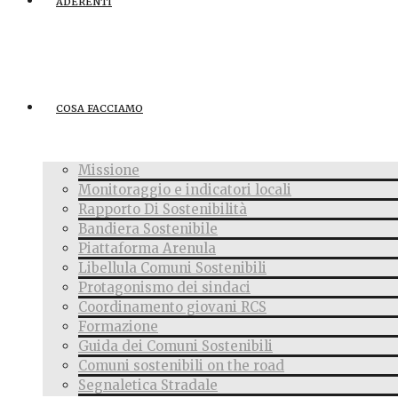
ADERENTI
COSA FACCIAMO
Missione
Monitoraggio e indicatori locali
Rapporto Di Sostenibilità
Bandiera Sostenibile
Piattaforma Arenula
Libellula Comuni Sostenibili
Protagonismo dei sindaci
Coordinamento giovani RCS
Formazione
Guida dei Comuni Sostenibili
Comuni sostenibili on the road
Segnaletica Stradale