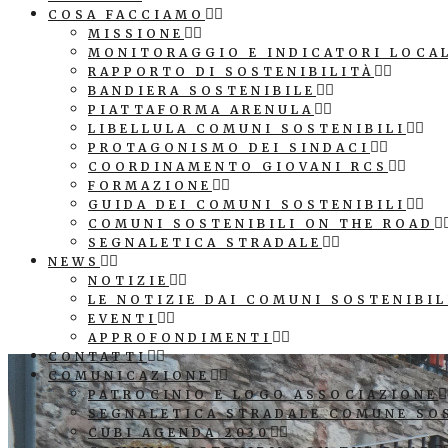
COSA FACCIAMO
MISSIONE
MONITORAGGIO E INDICATORI LOCA
RAPPORTO DI SOSTENIBILITÀ
BANDIERA SOSTENIBILE
PIATTAFORMA ARENULA
LIBELLULA COMUNI SOSTENIBILI
PROTAGONISMO DEI SINDACI
COORDINAMENTO GIOVANI RCS
FORMAZIONE
GUIDA DEI COMUNI SOSTENIBILI
COMUNI SOSTENIBILI ON THE ROAD
SEGNALETICA STRADALE
NEWS
NOTIZIE
LE NOTIZIE DAI COMUNI SOSTENIBIL
EVENTI
APPROFONDIMENTI
CONTATTI
COMUNICAZIONE
PATROCINIO E LOGO ASSOCIAZIONE
SEGNALETICA STRADALE COMUNE SO
CUBI AGENDA 2030