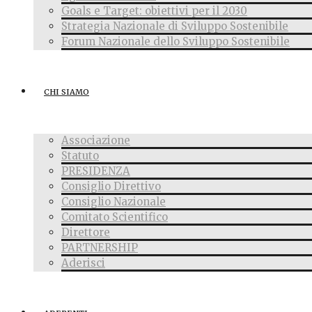
Goals e Target: obiettivi per il 2030
Strategia Nazionale di Sviluppo Sostenibile
Forum Nazionale dello Sviluppo Sostenibile
CHI SIAMO
Associazione
Statuto
PRESIDENZA
Consiglio Direttivo
Consiglio Nazionale
Comitato Scientifico
Direttore
PARTNERSHIP
Aderisci