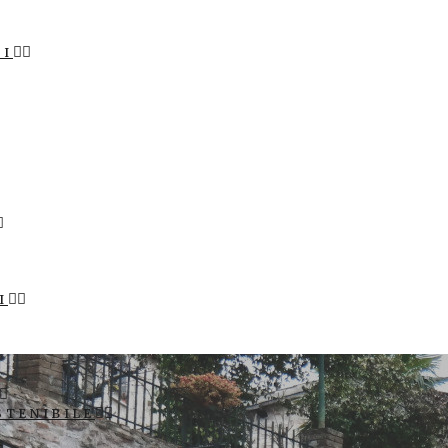
LI
I
STENIBILE