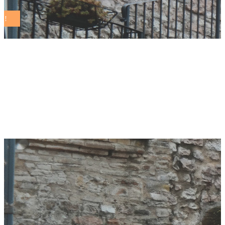
umbria
massimiliano
presciutti Tag