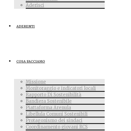
Aderisci
ADERENTI
COSA FACCIAMO
Missione
Monitoraggio e indicatori locali
Rapporto Di Sostenibilità
Bandiera Sostenibile
Piattaforma Arenula
Libellula Comuni Sostenibili
Protagonismo dei sindaci
Coordinamento giovani RCS