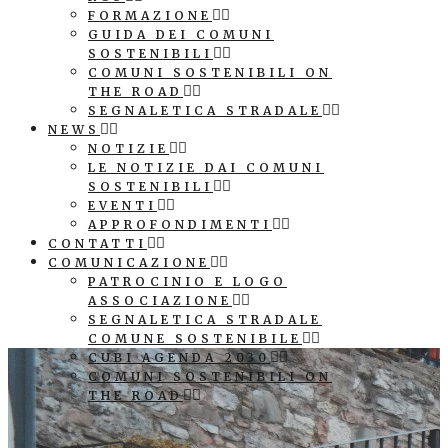
FORMAZIONE
GUIDA DEI COMUNI
SOSTENIBILI
COMUNI SOSTENIBILI ON
THE ROAD
SEGNALETICA STRADALE
NEWS
NOTIZIE
LE NOTIZIE DAI COMUNI
SOSTENIBILI
EVENTI
APPROFONDIMENTI
CONTATTI
COMUNICAZIONE
PATROCINIO E LOGO
ASSOCIAZIONE
SEGNALETICA STRADALE
COMUNE SOSTENIBILE
CUBI AGENDA 2030
COMUNI SOSTENIBILI ON
THE ROAD