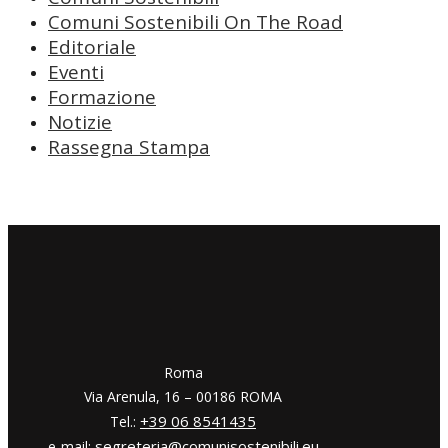
Comuni Sostenibili On The Road
Editoriale
Eventi
Formazione
Notizie
Rassegna Stampa
​​Roma
Via Arenula, 16 – 00186 ROMA
+39 06 8541435
Tel.:
segreteria@comunisostenibili.eu
e-mail: