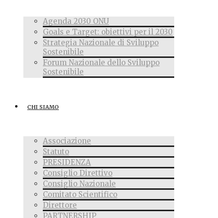
Agenda 2030 ONU
Goals e Target: obiettivi per il 2030
Strategia Nazionale di Sviluppo
Sostenibile
Forum Nazionale dello Sviluppo
Sostenibile
CHI SIAMO
Associazione
Statuto
PRESIDENZA
Consiglio Direttivo
Consiglio Nazionale
Comitato Scientifico
Direttore
PARTNERSHIP