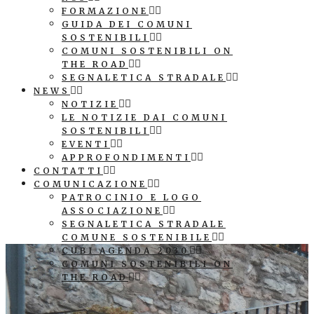
FORMAZIONE
GUIDA DEI COMUNI
SOSTENIBILI
COMUNI SOSTENIBILI ON
THE ROAD
SEGNALETICA STRADALE
NEWS
NOTIZIE
LE NOTIZIE DAI COMUNI
SOSTENIBILI
EVENTI
APPROFONDIMENTI
CONTATTI
COMUNICAZIONE
PATROCINIO E LOGO
ASSOCIAZIONE
SEGNALETICA STRADALE
COMUNE SOSTENIBILE
CUBI AGENDA 2030
COMUNI SOSTENIBILI ON
THE ROAD