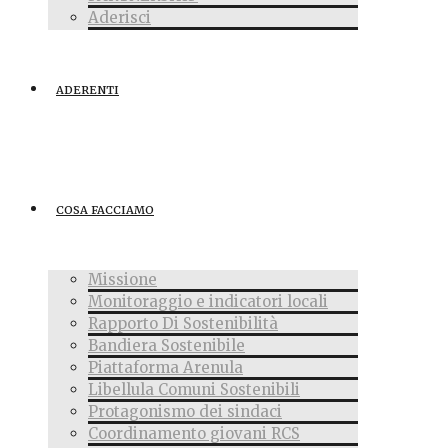
Aderisci
ADERENTI
COSA FACCIAMO
Missione
Monitoraggio e indicatori locali
Rapporto Di Sostenibilità
Bandiera Sostenibile
Piattaforma Arenula
Libellula Comuni Sostenibili
Protagonismo dei sindaci
Coordinamento giovani RCS