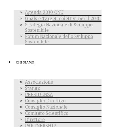
Agenda 2030 ONU
Goals e Target: obiettivi per il 2030
Strategia Nazionale di Sviluppo
Sostenibile
Forum Nazionale dello Sviluppo
Sostenibile
CHI SIAMO
Associazione
Statuto
PRESIDENZA
Consiglio Direttivo
Consiglio Nazionale
Comitato Scientifico
Direttore
PARTNERSHIP