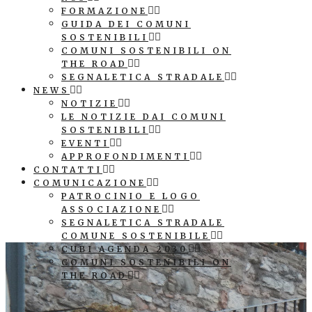
FORMAZIONE
GUIDA DEI COMUNI
SOSTENIBILI
COMUNI SOSTENIBILI ON
THE ROAD
SEGNALETICA STRADALE
NEWS
NOTIZIE
LE NOTIZIE DAI COMUNI
SOSTENIBILI
EVENTI
APPROFONDIMENTI
CONTATTI
COMUNICAZIONE
PATROCINIO E LOGO
ASSOCIAZIONE
SEGNALETICA STRADALE
COMUNE SOSTENIBILE
CUBI AGENDA 2030
COMUNI SOSTENIBILI ON
THE ROAD