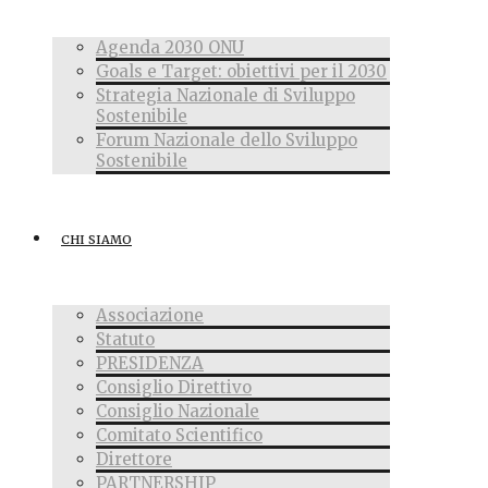
Agenda 2030 ONU
Goals e Target: obiettivi per il 2030
Strategia Nazionale di Sviluppo
Sostenibile
Forum Nazionale dello Sviluppo
Sostenibile
CHI SIAMO
Associazione
Statuto
PRESIDENZA
Consiglio Direttivo
Consiglio Nazionale
Comitato Scientifico
Direttore
PARTNERSHIP