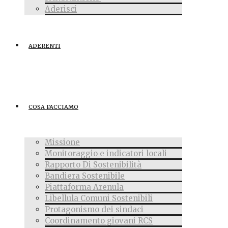
Aderisci
ADERENTI
COSA FACCIAMO
Missione
Monitoraggio e indicatori locali
Rapporto Di Sostenibilità
Bandiera Sostenibile
Piattaforma Arenula
Libellula Comuni Sostenibili
Protagonismo dei sindaci
Coordinamento giovani RCS