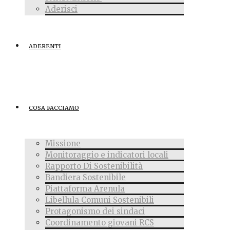
Aderisci
ADERENTI
COSA FACCIAMO
Missione
Monitoraggio e indicatori locali
Rapporto Di Sostenibilità
Bandiera Sostenibile
Piattaforma Arenula
Libellula Comuni Sostenibili
Protagonismo dei sindaci
Coordinamento giovani RCS