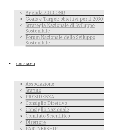
Agenda 2030 ONU
Goals e Target: obiettivi per il 2030
Strategia Nazionale di Sviluppo
Sostenibile
Forum Nazionale dello Sviluppo
Sostenibile
CHI SIAMO
Associazione
Statuto
PRESIDENZA
Consiglio Direttivo
Consiglio Nazionale
Comitato Scientifico
Direttore
PARTNERSHIP