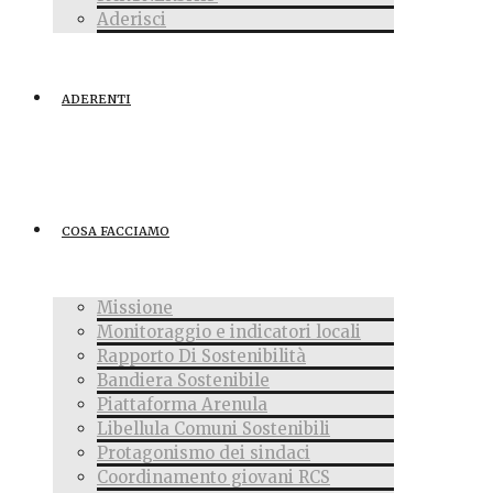
Aderisci
ADERENTI
COSA FACCIAMO
Missione
Monitoraggio e indicatori locali
Rapporto Di Sostenibilità
Bandiera Sostenibile
Piattaforma Arenula
Libellula Comuni Sostenibili
Protagonismo dei sindaci
Coordinamento giovani RCS