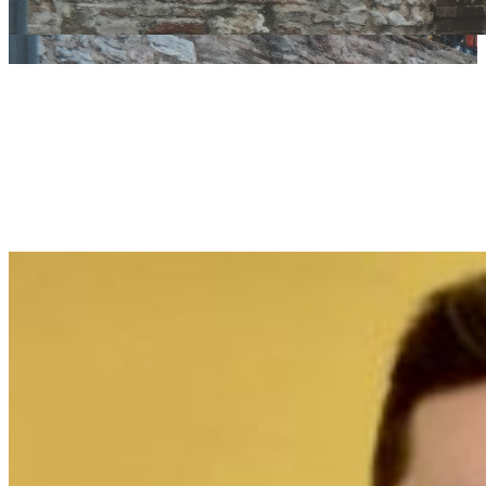
Ambiente e buone
pratiche: una
strategia “veleni
zero” per la
disinfestazione negli
spazi pubblici