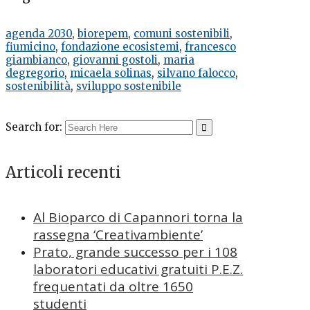
agenda 2030
,
biorepem
,
comuni sostenibili
,
fiumicino
,
fondazione ecosistemi
,
francesco
giambianco
,
giovanni gostoli
,
maria
degregorio
,
micaela solinas
,
silvano falocco
,
sostenibilità
,
sviluppo sostenibile
Search for:
Articoli recenti
Al Bioparco di Capannori torna la
rassegna ‘Creativambiente’
Prato, grande successo per i 108
laboratori educativi gratuiti P.E.Z.
frequentati da oltre 1650
studenti