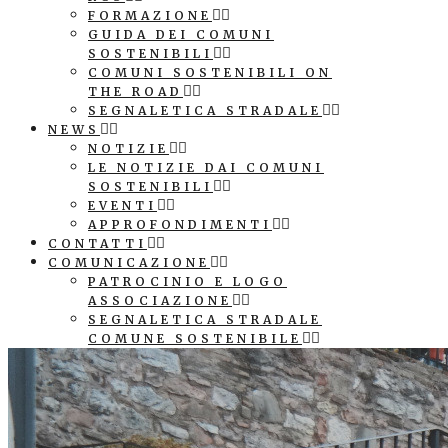
FORMAZIONE
GUIDA DEI COMUNI
SOSTENIBILI
COMUNI SOSTENIBILI ON
THE ROAD
SEGNALETICA STRADALE
NEWS
NOTIZIE
LE NOTIZIE DAI COMUNI
SOSTENIBILI
EVENTI
APPROFONDIMENTI
CONTATTI
COMUNICAZIONE
PATROCINIO E LOGO
ASSOCIAZIONE
SEGNALETICA STRADALE
COMUNE SOSTENIBILE
CUBI AGENDA 2030
COMUNI SOSTENIBILI ON
THE ROAD