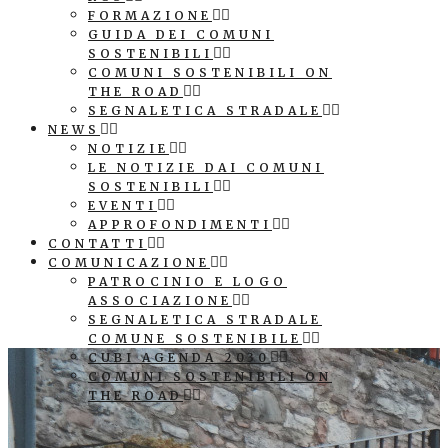
FORMAZIONE
GUIDA DEI COMUNI
SOSTENIBILI
COMUNI SOSTENIBILI ON
THE ROAD
SEGNALETICA STRADALE
NEWS
NOTIZIE
LE NOTIZIE DAI COMUNI
SOSTENIBILI
EVENTI
APPROFONDIMENTI
CONTATTI
COMUNICAZIONE
PATROCINIO E LOGO
ASSOCIAZIONE
SEGNALETICA STRADALE
COMUNE SOSTENIBILE
CUBI AGENDA 2030
COMUNI SOSTENIBILI ON
THE ROAD