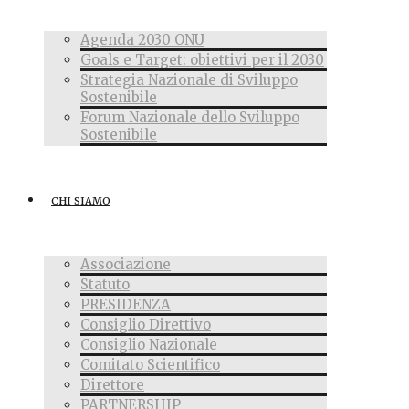
Agenda 2030 ONU
Goals e Target: obiettivi per il 2030
Strategia Nazionale di Sviluppo
Sostenibile
Forum Nazionale dello Sviluppo
Sostenibile
CHI SIAMO
Associazione
Statuto
PRESIDENZA
Consiglio Direttivo
Consiglio Nazionale
Comitato Scientifico
Direttore
PARTNERSHIP