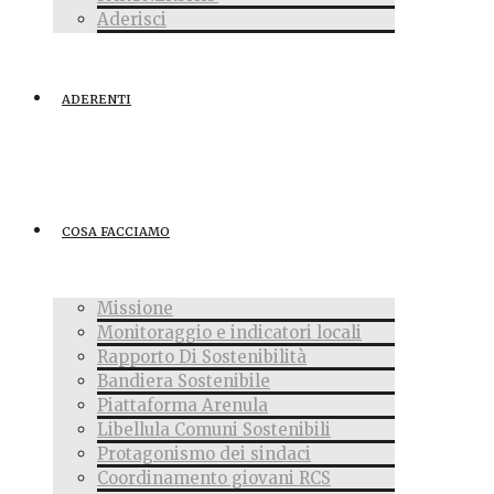
Aderisci
ADERENTI
COSA FACCIAMO
Missione
Monitoraggio e indicatori locali
Rapporto Di Sostenibilità
Bandiera Sostenibile
Piattaforma Arenula
Libellula Comuni Sostenibili
Protagonismo dei sindaci
Coordinamento giovani RCS