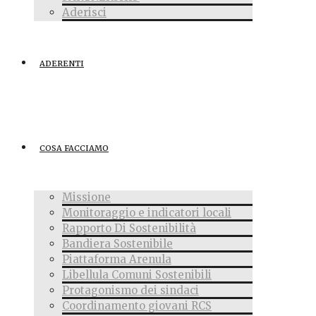
Aderisci
ADERENTI
COSA FACCIAMO
Missione
Monitoraggio e indicatori locali
Rapporto Di Sostenibilità
Bandiera Sostenibile
Piattaforma Arenula
Libellula Comuni Sostenibili
Protagonismo dei sindaci
Coordinamento giovani RCS