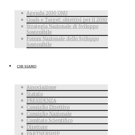
Agenda 2030 ONU
Goals e Target: obiettivi per il 2030
Strategia Nazionale di Sviluppo
Sostenibile
Forum Nazionale dello Sviluppo
Sostenibile
CHI SIAMO
Associazione
Statuto
PRESIDENZA
Consiglio Direttivo
Consiglio Nazionale
Comitato Scientifico
Direttore
PARTNERSHIP