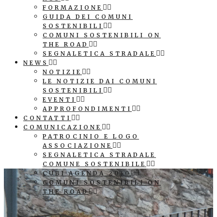
FORMAZIONE
GUIDA DEI COMUNI
SOSTENIBILI
COMUNI SOSTENIBILI ON
THE ROAD
SEGNALETICA STRADALE
NEWS
NOTIZIE
LE NOTIZIE DAI COMUNI
SOSTENIBILI
EVENTI
APPROFONDIMENTI
CONTATTI
COMUNICAZIONE
PATROCINIO E LOGO
ASSOCIAZIONE
SEGNALETICA STRADALE
COMUNE SOSTENIBILE
CUBI AGENDA 2030
COMUNI SOSTENIBILI ON
THE ROAD