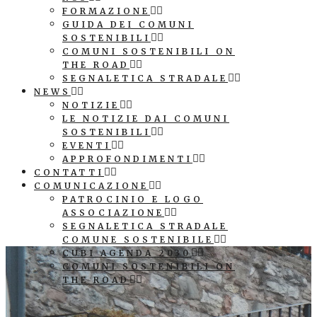
FORMAZIONE
GUIDA DEI COMUNI
SOSTENIBILI
COMUNI SOSTENIBILI ON
THE ROAD
SEGNALETICA STRADALE
NEWS
NOTIZIE
LE NOTIZIE DAI COMUNI
SOSTENIBILI
EVENTI
APPROFONDIMENTI
CONTATTI
COMUNICAZIONE
PATROCINIO E LOGO
ASSOCIAZIONE
SEGNALETICA STRADALE
COMUNE SOSTENIBILE
CUBI AGENDA 2030
COMUNI SOSTENIBILI ON
THE ROAD