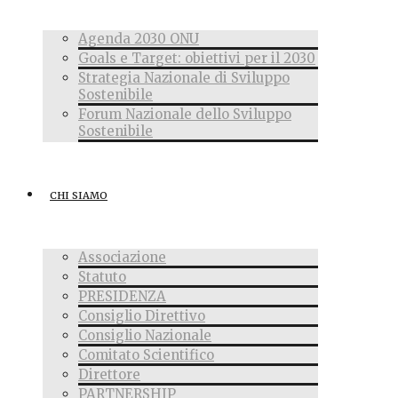
Agenda 2030 ONU
Goals e Target: obiettivi per il 2030
Strategia Nazionale di Sviluppo
Sostenibile
Forum Nazionale dello Sviluppo
Sostenibile
CHI SIAMO
Associazione
Statuto
PRESIDENZA
Consiglio Direttivo
Consiglio Nazionale
Comitato Scientifico
Direttore
PARTNERSHIP