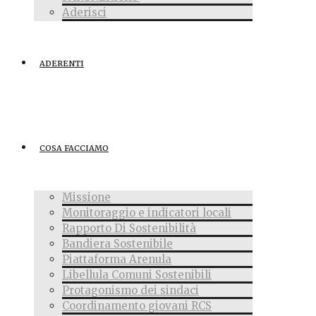
Aderisci
ADERENTI
COSA FACCIAMO
Missione
Monitoraggio e indicatori locali
Rapporto Di Sostenibilità
Bandiera Sostenibile
Piattaforma Arenula
Libellula Comuni Sostenibili
Protagonismo dei sindaci
Coordinamento giovani RCS