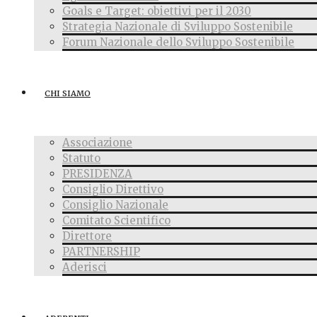
Goals e Target: obiettivi per il 2030
Strategia Nazionale di Sviluppo Sostenibile
Forum Nazionale dello Sviluppo Sostenibile
CHI SIAMO
Associazione
Statuto
PRESIDENZA
Consiglio Direttivo
Consiglio Nazionale
Comitato Scientifico
Direttore
PARTNERSHIP
Aderisci