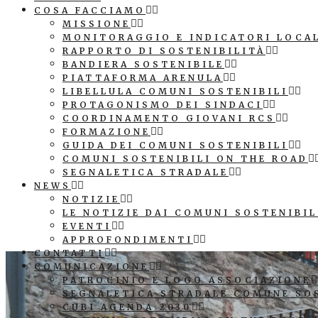
COSA FACCIAMO
MISSIONE
MONITORAGGIO E INDICATORI LOCA
RAPPORTO DI SOSTENIBILITÀ
BANDIERA SOSTENIBILE
PIATTAFORMA ARENULA
LIBELLULA COMUNI SOSTENIBILI
PROTAGONISMO DEI SINDACI
COORDINAMENTO GIOVANI RCS
FORMAZIONE
GUIDA DEI COMUNI SOSTENIBILI
COMUNI SOSTENIBILI ON THE ROAD
SEGNALETICA STRADALE
NEWS
NOTIZIE
LE NOTIZIE DAI COMUNI SOSTENIBIL
EVENTI
APPROFONDIMENTI
CONTATTI
COMUNICAZIONE
PATROCINIO E LOGO ASSOCIAZIONE
SEGNALETICA STRADALE COMUNE SO
CUBI AGENDA 2030