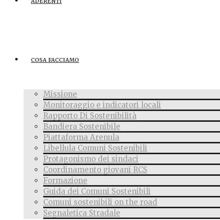
ADERENTI
COSA FACCIAMO
Missione
Monitoraggio e indicatori locali
Rapporto Di Sostenibilità
Bandiera Sostenibile
Piattaforma Arenula
Libellula Comuni Sostenibili
Protagonismo dei sindaci
Coordinamento giovani RCS
Formazione
Guida dei Comuni Sostenibili
Comuni sostenibili on the road
Segnaletica Stradale