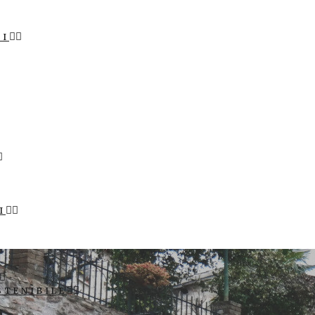
LI
I
STENIBILE