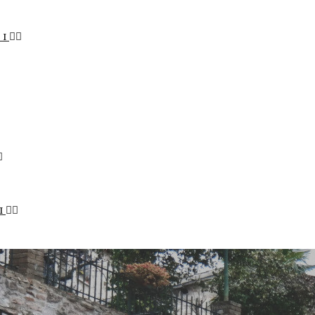
LI
I
STENIBILE