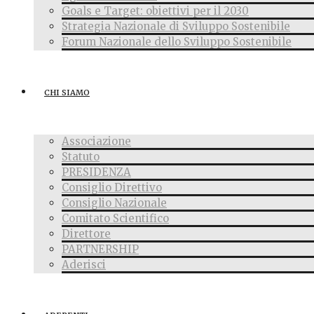
Goals e Target: obiettivi per il 2030
Strategia Nazionale di Sviluppo Sostenibile
Forum Nazionale dello Sviluppo Sostenibile
CHI SIAMO
Associazione
Statuto
PRESIDENZA
Consiglio Direttivo
Consiglio Nazionale
Comitato Scientifico
Direttore
PARTNERSHIP
Aderisci