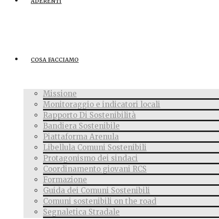
ADERENTI
COSA FACCIAMO
Missione
Monitoraggio e indicatori locali
Rapporto Di Sostenibilità
Bandiera Sostenibile
Piattaforma Arenula
Libellula Comuni Sostenibili
Protagonismo dei sindaci
Coordinamento giovani RCS
Formazione
Guida dei Comuni Sostenibili
Comuni sostenibili on the road
Segnaletica Stradale