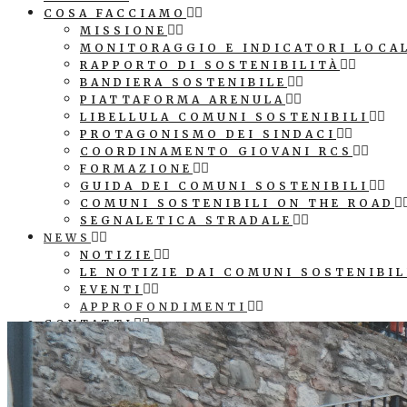
COSA FACCIAMO
MISSIONE
MONITORAGGIO E INDICATORI LOCA
RAPPORTO DI SOSTENIBILITÀ
BANDIERA SOSTENIBILE
PIATTAFORMA ARENULA
LIBELLULA COMUNI SOSTENIBILI
PROTAGONISMO DEI SINDACI
COORDINAMENTO GIOVANI RCS
FORMAZIONE
GUIDA DEI COMUNI SOSTENIBILI
COMUNI SOSTENIBILI ON THE ROAD
SEGNALETICA STRADALE
NEWS
NOTIZIE
LE NOTIZIE DAI COMUNI SOSTENIBIL
EVENTI
APPROFONDIMENTI
CONTATTI
COMUNICAZIONE
PATROCINIO E LOGO ASSOCIAZIONE
SEGNALETICA STRADALE COMUNE SO
CUBI AGENDA 2030