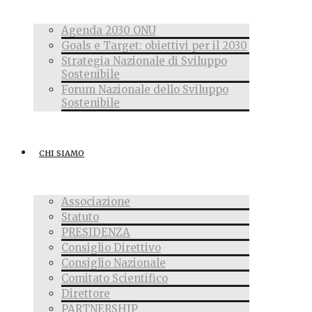
Agenda 2030 ONU
Goals e Target: obiettivi per il 2030
Strategia Nazionale di Sviluppo
Sostenibile
Forum Nazionale dello Sviluppo
Sostenibile
CHI SIAMO
Associazione
Statuto
PRESIDENZA
Consiglio Direttivo
Consiglio Nazionale
Comitato Scientifico
Direttore
PARTNERSHIP