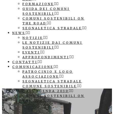
FORMAZIONE
GUIDA DEI COMUNI
SOSTENIBILI
COMUNI SOSTENIBILI ON
THE ROAD
SEGNALETICA STRADALE
NEWS
NOTIZIE
LE NOTIZIE DAI COMUNI
SOSTENIBILI
EVENTI
APPROFONDIMENTI
CONTATTI
COMUNICAZIONE
PATROCINIO E LOGO
ASSOCIAZIONE
SEGNALETICA STRADALE
COMUNE SOSTENIBILE
CUBI AGENDA 2030
COMUNI SOSTENIBILI ON
THE ROAD