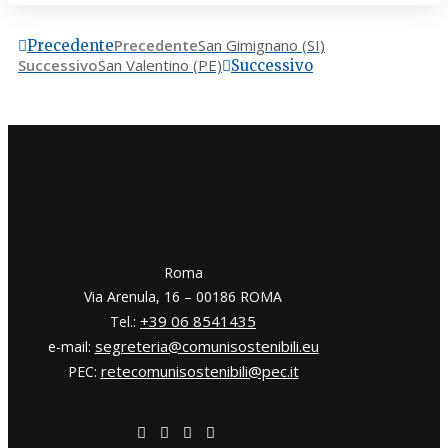
Precedente
San Gimignano (SI)
Precedente
Successivo
San Valentino (PE)
Successivo
​​Roma
Via Arenula, 16 – 00186 ROMA
+39 06 8541435
Tel.:
segreteria@comunisostenibili.eu
e-mail:
retecomunisostenibili@pec.it
PEC: