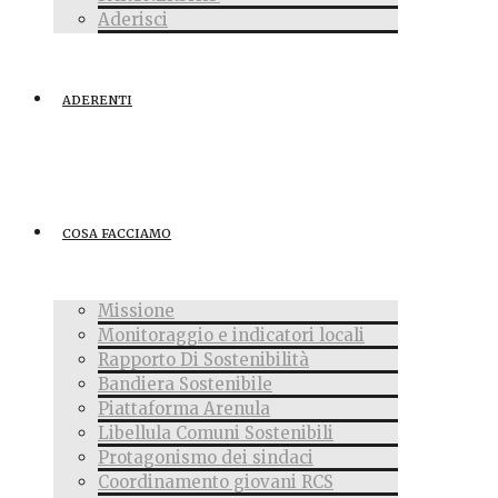
Aderisci
ADERENTI
COSA FACCIAMO
Missione
Monitoraggio e indicatori locali
Rapporto Di Sostenibilità
Bandiera Sostenibile
Piattaforma Arenula
Libellula Comuni Sostenibili
Protagonismo dei sindaci
Coordinamento giovani RCS