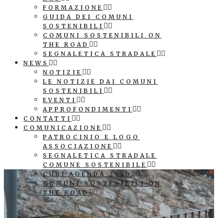
FORMAZIONE
GUIDA DEI COMUNI
SOSTENIBILI
COMUNI SOSTENIBILI ON
THE ROAD
SEGNALETICA STRADALE
NEWS
NOTIZIE
LE NOTIZIE DAI COMUNI
SOSTENIBILI
EVENTI
APPROFONDIMENTI
CONTATTI
COMUNICAZIONE
PATROCINIO E LOGO
ASSOCIAZIONE
SEGNALETICA STRADALE
COMUNE SOSTENIBILE
CUBI AGENDA 2030
COMUNI SOSTENIBILI ON
THE ROAD