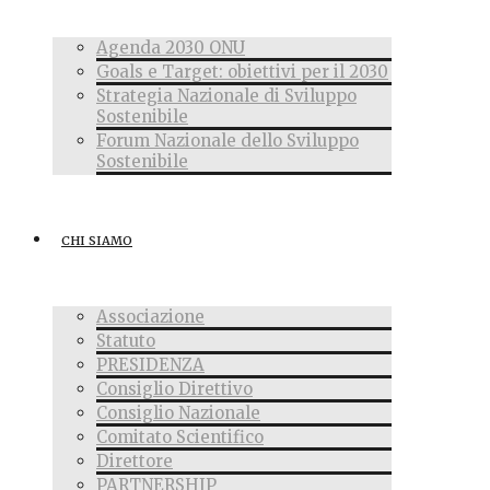
Agenda 2030 ONU
Goals e Target: obiettivi per il 2030
Strategia Nazionale di Sviluppo
Sostenibile
Forum Nazionale dello Sviluppo
Sostenibile
CHI SIAMO
Associazione
Statuto
PRESIDENZA
Consiglio Direttivo
Consiglio Nazionale
Comitato Scientifico
Direttore
PARTNERSHIP