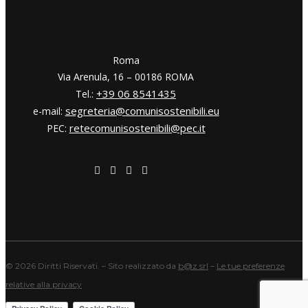
​​Roma
Via Arenula, 16 – 00186 ROMA
+39 06 8541435
Tel.:
segreteria@comunisostenibili.eu
e-mail:
retecomunisostenibili@pec.it
PEC:
©
2026 Diritti Riservati. – Sito realizzato da
b@z srl
–
Le tue preferenze
relative alla privacy