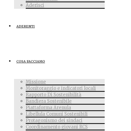
Aderisci
ADERENTI
COSA FACCIAMO
Missione
Monitoraggio e indicatori locali
Rapporto Di Sostenibilità
Bandiera Sostenibile
Piattaforma Arenula
Libellula Comuni Sostenibili
Protagonismo dei sindaci
Coordinamento giovani RCS