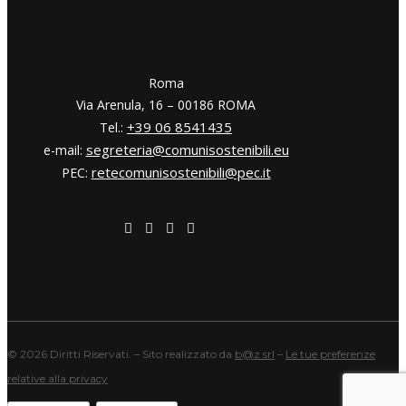
​​Roma
Via Arenula, 16 – 00186 ROMA
+39 06 8541435
Tel.:
segreteria@comunisostenibili.eu
e-mail:
retecomunisostenibili@pec.it
PEC:
©
2026 Diritti Riservati. – Sito realizzato da
b@z srl
–
Le tue preferenze
relative alla privacy