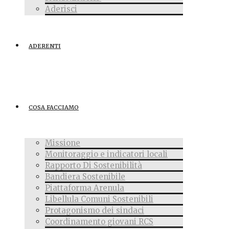
Aderisci
ADERENTI
COSA FACCIAMO
Missione
Monitoraggio e indicatori locali
Rapporto Di Sostenibilità
Bandiera Sostenibile
Piattaforma Arenula
Libellula Comuni Sostenibili
Protagonismo dei sindaci
Coordinamento giovani RCS