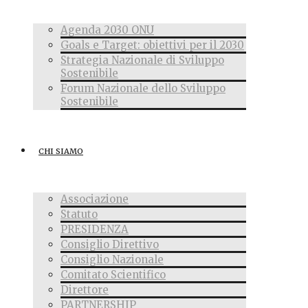
Agenda 2030 ONU
Goals e Target: obiettivi per il 2030
Strategia Nazionale di Sviluppo
Sostenibile
Forum Nazionale dello Sviluppo
Sostenibile
CHI SIAMO
Associazione
Statuto
PRESIDENZA
Consiglio Direttivo
Consiglio Nazionale
Comitato Scientifico
Direttore
PARTNERSHIP