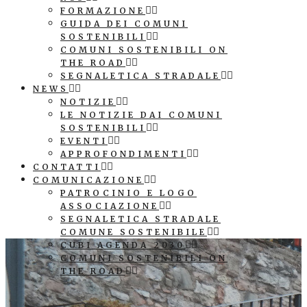
FORMAZIONE
GUIDA DEI COMUNI
SOSTENIBILI
COMUNI SOSTENIBILI ON
THE ROAD
SEGNALETICA STRADALE
NEWS
NOTIZIE
LE NOTIZIE DAI COMUNI
SOSTENIBILI
EVENTI
APPROFONDIMENTI
CONTATTI
COMUNICAZIONE
PATROCINIO E LOGO
ASSOCIAZIONE
SEGNALETICA STRADALE
COMUNE SOSTENIBILE
CUBI AGENDA 2030
COMUNI SOSTENIBILI ON
THE ROAD