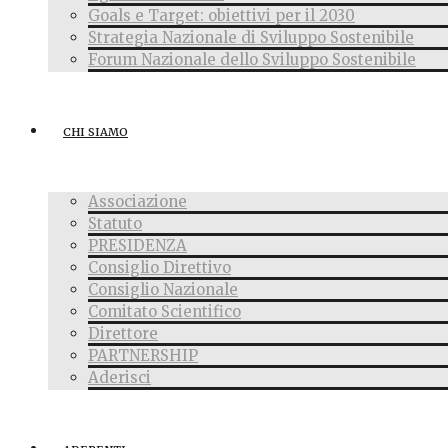
Goals e Target: obiettivi per il 2030
Strategia Nazionale di Sviluppo Sostenibile
Forum Nazionale dello Sviluppo Sostenibile
CHI SIAMO
Associazione
Statuto
PRESIDENZA
Consiglio Direttivo
Consiglio Nazionale
Comitato Scientifico
Direttore
PARTNERSHIP
Aderisci