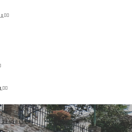
LI
I
STENIBILE