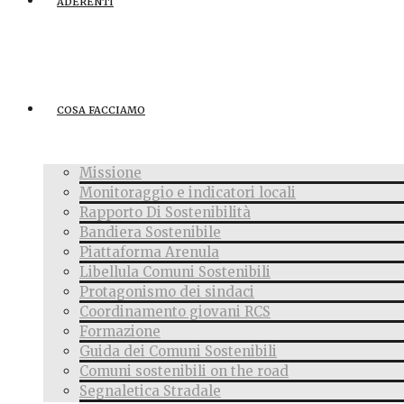
ADERENTI
COSA FACCIAMO
Missione
Monitoraggio e indicatori locali
Rapporto Di Sostenibilità
Bandiera Sostenibile
Piattaforma Arenula
Libellula Comuni Sostenibili
Protagonismo dei sindaci
Coordinamento giovani RCS
Formazione
Guida dei Comuni Sostenibili
Comuni sostenibili on the road
Segnaletica Stradale