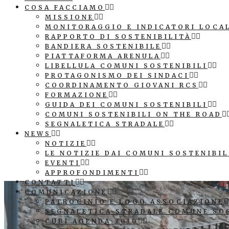
COSA FACCIAMO
MISSIONE
MONITORAGGIO E INDICATORI LOCA
RAPPORTO DI SOSTENIBILITÀ
BANDIERA SOSTENIBILE
PIATTAFORMA ARENULA
LIBELLULA COMUNI SOSTENIBILI
PROTAGONISMO DEI SINDACI
COORDINAMENTO GIOVANI RCS
FORMAZIONE
GUIDA DEI COMUNI SOSTENIBILI
COMUNI SOSTENIBILI ON THE ROAD
SEGNALETICA STRADALE
NEWS
NOTIZIE
LE NOTIZIE DAI COMUNI SOSTENIBIL
EVENTI
APPROFONDIMENTI
CONTATTI
COMUNICAZIONE
PATROCINIO E LOGO ASSOCIAZIONE
SEGNALETICA STRADALE COMUNE SO
CUBI AGENDA 2030