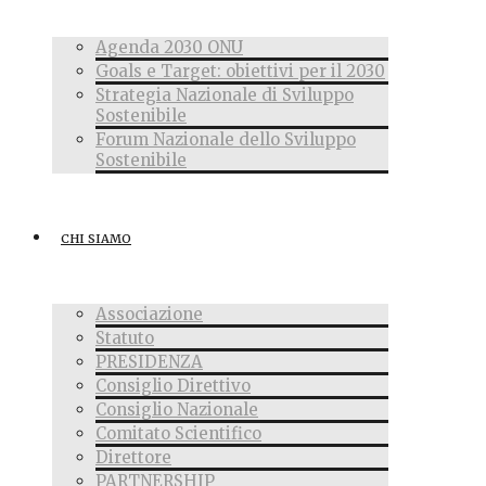
Agenda 2030 ONU
Goals e Target: obiettivi per il 2030
Strategia Nazionale di Sviluppo
Sostenibile
Forum Nazionale dello Sviluppo
Sostenibile
CHI SIAMO
Associazione
Statuto
PRESIDENZA
Consiglio Direttivo
Consiglio Nazionale
Comitato Scientifico
Direttore
PARTNERSHIP