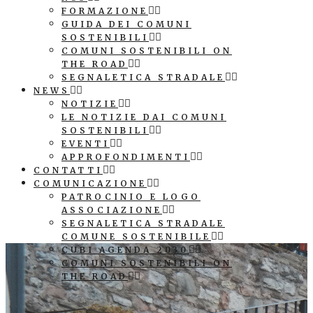
FORMAZIONE
GUIDA DEI COMUNI
SOSTENIBILI
COMUNI SOSTENIBILI ON
THE ROAD
SEGNALETICA STRADALE
NEWS
NOTIZIE
LE NOTIZIE DAI COMUNI
SOSTENIBILI
EVENTI
APPROFONDIMENTI
CONTATTI
COMUNICAZIONE
PATROCINIO E LOGO
ASSOCIAZIONE
SEGNALETICA STRADALE
COMUNE SOSTENIBILE
CUBI AGENDA 2030
COMUNI SOSTENIBILI ON
THE ROAD