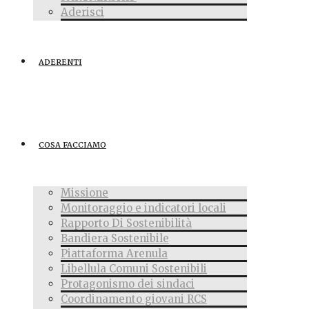
Aderisci
ADERENTI
COSA FACCIAMO
Missione
Monitoraggio e indicatori locali
Rapporto Di Sostenibilità
Bandiera Sostenibile
Piattaforma Arenula
Libellula Comuni Sostenibili
Protagonismo dei sindaci
Coordinamento giovani RCS