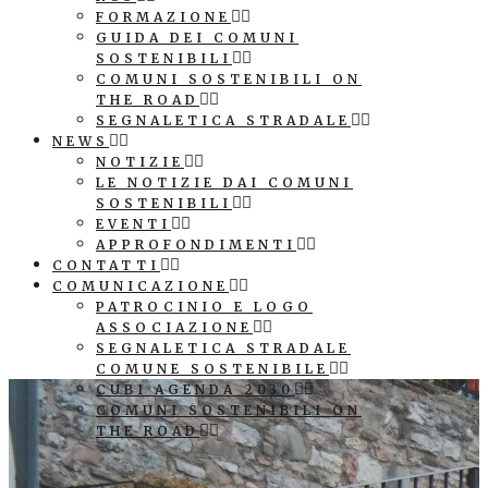
FORMAZIONE
GUIDA DEI COMUNI
SOSTENIBILI
COMUNI SOSTENIBILI ON
THE ROAD
SEGNALETICA STRADALE
NEWS
NOTIZIE
LE NOTIZIE DAI COMUNI
SOSTENIBILI
EVENTI
APPROFONDIMENTI
CONTATTI
COMUNICAZIONE
PATROCINIO E LOGO
ASSOCIAZIONE
SEGNALETICA STRADALE
COMUNE SOSTENIBILE
CUBI AGENDA 2030
COMUNI SOSTENIBILI ON
THE ROAD