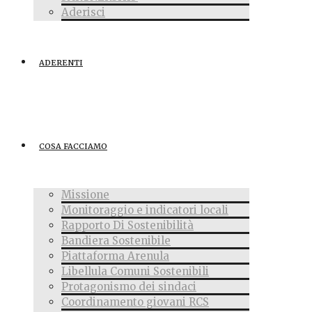
Aderisci
ADERENTI
COSA FACCIAMO
Missione
Monitoraggio e indicatori locali
Rapporto Di Sostenibilità
Bandiera Sostenibile
Piattaforma Arenula
Libellula Comuni Sostenibili
Protagonismo dei sindaci
Coordinamento giovani RCS