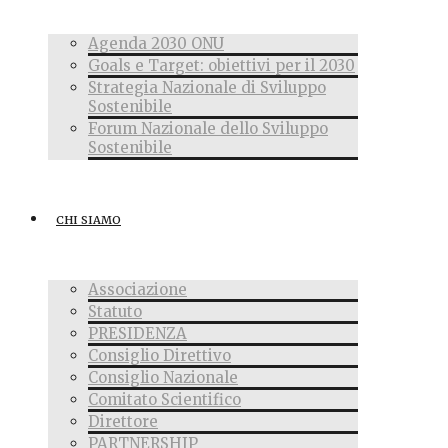
Agenda 2030 ONU
Goals e Target: obiettivi per il 2030
Strategia Nazionale di Sviluppo
Sostenibile
Forum Nazionale dello Sviluppo
Sostenibile
CHI SIAMO
Associazione
Statuto
PRESIDENZA
Consiglio Direttivo
Consiglio Nazionale
Comitato Scientifico
Direttore
PARTNERSHIP