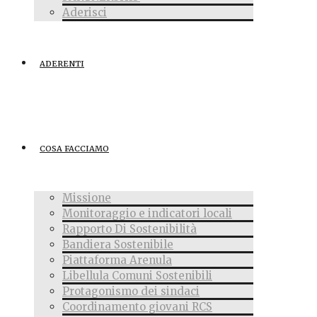
Aderisci
ADERENTI
COSA FACCIAMO
Missione
Monitoraggio e indicatori locali
Rapporto Di Sostenibilità
Bandiera Sostenibile
Piattaforma Arenula
Libellula Comuni Sostenibili
Protagonismo dei sindaci
Coordinamento giovani RCS