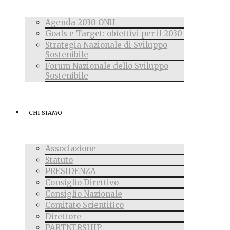
Agenda 2030 ONU
Goals e Target: obiettivi per il 2030
Strategia Nazionale di Sviluppo
Sostenibile
Forum Nazionale dello Sviluppo
Sostenibile
CHI SIAMO
Associazione
Statuto
PRESIDENZA
Consiglio Direttivo
Consiglio Nazionale
Comitato Scientifico
Direttore
PARTNERSHIP