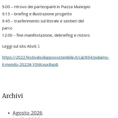
9.00 – ritrovo dei partecipanti in Piazza Municipio
9.15 – briefing e illustrazione progetto
9.45 – trasferimento sul litorale e sentieri del
parco
12.00 – fine manifestazione, debriefing e ristoro
Leggi sul sito ASviS ⤵️
https://2022.festivalsvilupposostenibile.it/cal/894/puliamo-
il-mondo-2022#.Y0McxuxBxp8
Archivi
Agosto 2026