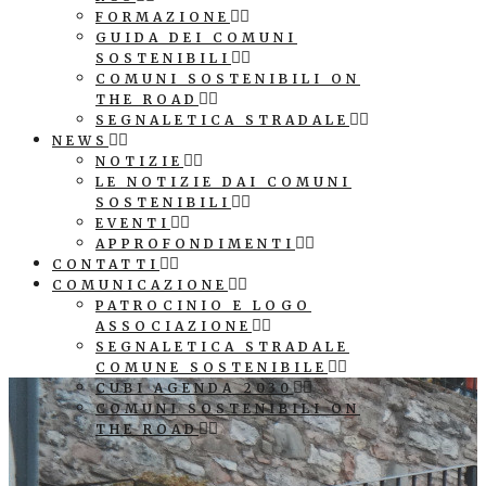
FORMAZIONE
GUIDA DEI COMUNI
SOSTENIBILI
COMUNI SOSTENIBILI ON
THE ROAD
SEGNALETICA STRADALE
NEWS
NOTIZIE
LE NOTIZIE DAI COMUNI
SOSTENIBILI
EVENTI
APPROFONDIMENTI
CONTATTI
COMUNICAZIONE
PATROCINIO E LOGO
ASSOCIAZIONE
SEGNALETICA STRADALE
COMUNE SOSTENIBILE
CUBI AGENDA 2030
COMUNI SOSTENIBILI ON
THE ROAD