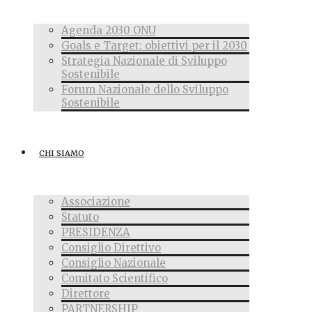
Agenda 2030 ONU
Goals e Target: obiettivi per il 2030
Strategia Nazionale di Sviluppo
Sostenibile
Forum Nazionale dello Sviluppo
Sostenibile
CHI SIAMO
Associazione
Statuto
PRESIDENZA
Consiglio Direttivo
Consiglio Nazionale
Comitato Scientifico
Direttore
PARTNERSHIP