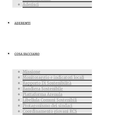
Aderisci
ADERENTI
COSA FACCIAMO
Missione
Monitoraggio e indicatori locali
Rapporto Di Sostenibilità
Bandiera Sostenibile
Piattaforma Arenula
Libellula Comuni Sostenibili
Protagonismo dei sindaci
Coordinamento giovani RCS