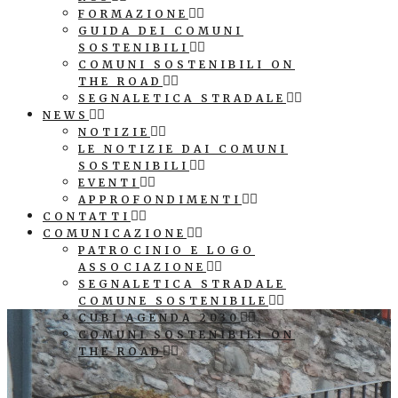
FORMAZIONE
GUIDA DEI COMUNI
SOSTENIBILI
COMUNI SOSTENIBILI ON
THE ROAD
SEGNALETICA STRADALE
NEWS
NOTIZIE
LE NOTIZIE DAI COMUNI
SOSTENIBILI
EVENTI
APPROFONDIMENTI
CONTATTI
COMUNICAZIONE
PATROCINIO E LOGO
ASSOCIAZIONE
SEGNALETICA STRADALE
COMUNE SOSTENIBILE
CUBI AGENDA 2030
COMUNI SOSTENIBILI ON
THE ROAD