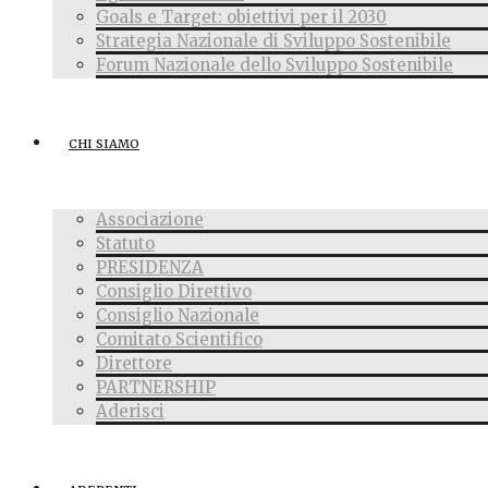
Goals e Target: obiettivi per il 2030
Strategia Nazionale di Sviluppo Sostenibile
Forum Nazionale dello Sviluppo Sostenibile
CHI SIAMO
Associazione
Statuto
PRESIDENZA
Consiglio Direttivo
Consiglio Nazionale
Comitato Scientifico
Direttore
PARTNERSHIP
Aderisci