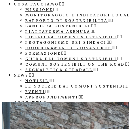
COSA FACCIAMO
MISSIONE
MONITORAGGIO E INDICATORI LOCA
RAPPORTO DI SOSTENIBILITÀ
BANDIERA SOSTENIBILE
PIATTAFORMA ARENULA
LIBELLULA COMUNI SOSTENIBILI
PROTAGONISMO DEI SINDACI
COORDINAMENTO GIOVANI RCS
FORMAZIONE
GUIDA DEI COMUNI SOSTENIBILI
COMUNI SOSTENIBILI ON THE ROAD
SEGNALETICA STRADALE
NEWS
NOTIZIE
LE NOTIZIE DAI COMUNI SOSTENIBIL
EVENTI
APPROFONDIMENTI
CONTATTI
COMUNICAZIONE
PATROCINIO E LOGO ASSOCIAZIONE
SEGNALETICA STRADALE COMUNE SO
CUBI AGENDA 2030