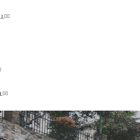
LI
I
STENIBILE