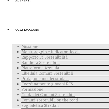
ADERENTI
COSA FACCIAMO
Missione
Monitoraggio e indicatori locali
Rapporto Di Sostenibilità
Bandiera Sostenibile
Piattaforma Arenula
Libellula Comuni Sostenibili
Protagonismo dei sindaci
Coordinamento giovani RCS
Formazione
Guida dei Comuni Sostenibili
Comuni sostenibili on the road
Segnaletica Stradale