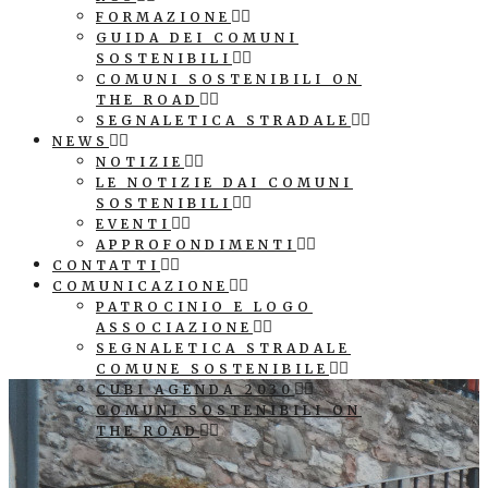
FORMAZIONE
GUIDA DEI COMUNI
SOSTENIBILI
COMUNI SOSTENIBILI ON
THE ROAD
SEGNALETICA STRADALE
NEWS
NOTIZIE
LE NOTIZIE DAI COMUNI
SOSTENIBILI
EVENTI
APPROFONDIMENTI
CONTATTI
COMUNICAZIONE
PATROCINIO E LOGO
ASSOCIAZIONE
SEGNALETICA STRADALE
COMUNE SOSTENIBILE
CUBI AGENDA 2030
COMUNI SOSTENIBILI ON
THE ROAD