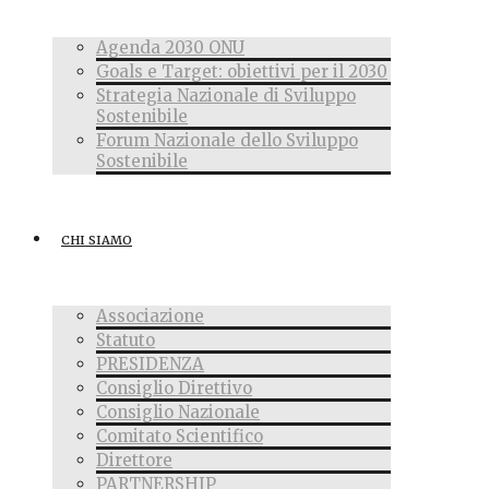
Agenda 2030 ONU
Goals e Target: obiettivi per il 2030
Strategia Nazionale di Sviluppo
Sostenibile
Forum Nazionale dello Sviluppo
Sostenibile
CHI SIAMO
Associazione
Statuto
PRESIDENZA
Consiglio Direttivo
Consiglio Nazionale
Comitato Scientifico
Direttore
PARTNERSHIP