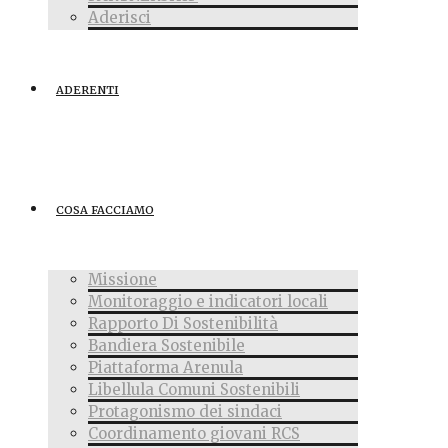
Aderisci
ADERENTI
COSA FACCIAMO
Missione
Monitoraggio e indicatori locali
Rapporto Di Sostenibilità
Bandiera Sostenibile
Piattaforma Arenula
Libellula Comuni Sostenibili
Protagonismo dei sindaci
Coordinamento giovani RCS