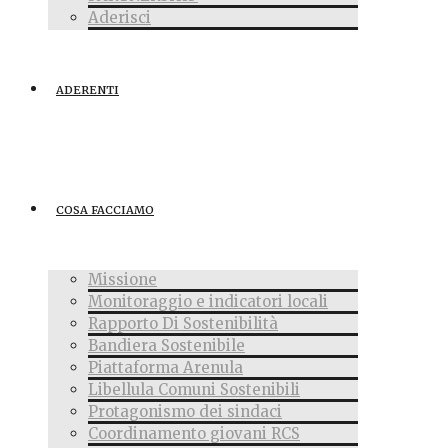
Aderisci
ADERENTI
COSA FACCIAMO
Missione
Monitoraggio e indicatori locali
Rapporto Di Sostenibilità
Bandiera Sostenibile
Piattaforma Arenula
Libellula Comuni Sostenibili
Protagonismo dei sindaci
Coordinamento giovani RCS