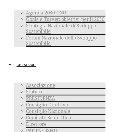
Agenda 2030 ONU
Goals e Target: obiettivi per il 2030
Strategia Nazionale di Sviluppo
Sostenibile
Forum Nazionale dello Sviluppo
Sostenibile
CHI SIAMO
Associazione
Statuto
PRESIDENZA
Consiglio Direttivo
Consiglio Nazionale
Comitato Scientifico
Direttore
PARTNERSHIP