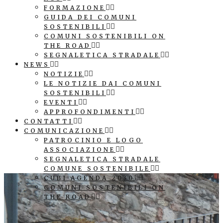
FORMAZIONE
GUIDA DEI COMUNI
SOSTENIBILI
COMUNI SOSTENIBILI ON
THE ROAD
SEGNALETICA STRADALE
NEWS
NOTIZIE
LE NOTIZIE DAI COMUNI
SOSTENIBILI
EVENTI
APPROFONDIMENTI
CONTATTI
COMUNICAZIONE
PATROCINIO E LOGO
ASSOCIAZIONE
SEGNALETICA STRADALE
COMUNE SOSTENIBILE
CUBI AGENDA 2030
COMUNI SOSTENIBILI ON
THE ROAD