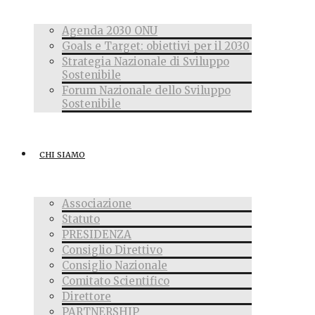
Agenda 2030 ONU
Goals e Target: obiettivi per il 2030
Strategia Nazionale di Sviluppo
Sostenibile
Forum Nazionale dello Sviluppo
Sostenibile
CHI SIAMO
Associazione
Statuto
PRESIDENZA
Consiglio Direttivo
Consiglio Nazionale
Comitato Scientifico
Direttore
PARTNERSHIP