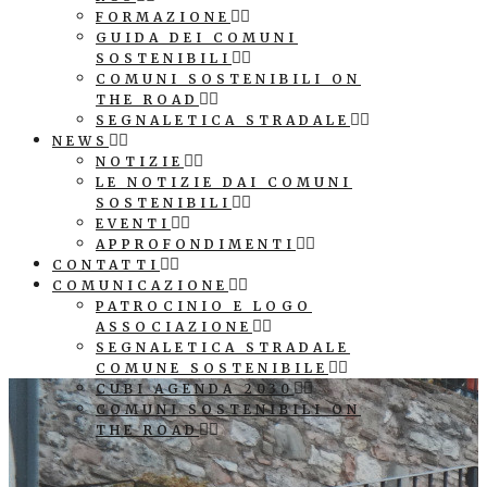
FORMAZIONE
GUIDA DEI COMUNI
SOSTENIBILI
COMUNI SOSTENIBILI ON
THE ROAD
SEGNALETICA STRADALE
NEWS
NOTIZIE
LE NOTIZIE DAI COMUNI
SOSTENIBILI
EVENTI
APPROFONDIMENTI
CONTATTI
COMUNICAZIONE
PATROCINIO E LOGO
ASSOCIAZIONE
SEGNALETICA STRADALE
COMUNE SOSTENIBILE
CUBI AGENDA 2030
COMUNI SOSTENIBILI ON
THE ROAD