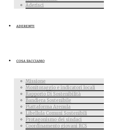
Aderisci
ADERENTI
COSA FACCIAMO
Missione
Monitoraggio e indicatori locali
Rapporto Di Sostenibilità
Bandiera Sostenibile
Piattaforma Arenula
Libellula Comuni Sostenibili
Protagonismo dei sindaci
Coordinamento giovani RCS