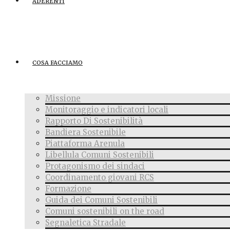
ADERENTI
COSA FACCIAMO
Missione
Monitoraggio e indicatori locali
Rapporto Di Sostenibilità
Bandiera Sostenibile
Piattaforma Arenula
Libellula Comuni Sostenibili
Protagonismo dei sindaci
Coordinamento giovani RCS
Formazione
Guida dei Comuni Sostenibili
Comuni sostenibili on the road
Segnaletica Stradale