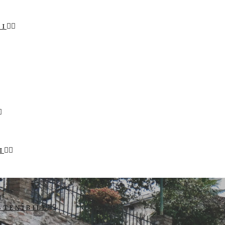
LI
I
STENIBILE