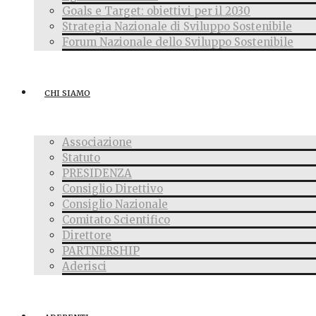
Goals e Target: obiettivi per il 2030
Strategia Nazionale di Sviluppo Sostenibile
Forum Nazionale dello Sviluppo Sostenibile
CHI SIAMO
Associazione
Statuto
PRESIDENZA
Consiglio Direttivo
Consiglio Nazionale
Comitato Scientifico
Direttore
PARTNERSHIP
Aderisci