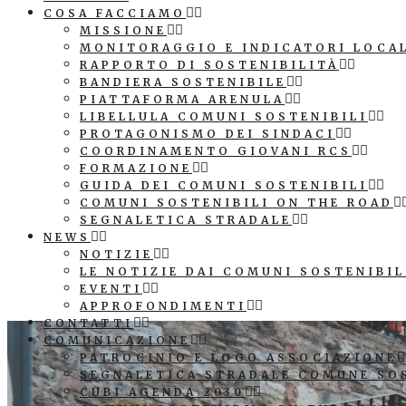
COSA FACCIAMO
MISSIONE
MONITORAGGIO E INDICATORI LOCA
RAPPORTO DI SOSTENIBILITÀ
BANDIERA SOSTENIBILE
PIATTAFORMA ARENULA
LIBELLULA COMUNI SOSTENIBILI
PROTAGONISMO DEI SINDACI
COORDINAMENTO GIOVANI RCS
FORMAZIONE
GUIDA DEI COMUNI SOSTENIBILI
COMUNI SOSTENIBILI ON THE ROAD
SEGNALETICA STRADALE
NEWS
NOTIZIE
LE NOTIZIE DAI COMUNI SOSTENIBIL
EVENTI
APPROFONDIMENTI
CONTATTI
COMUNICAZIONE
PATROCINIO E LOGO ASSOCIAZIONE
SEGNALETICA STRADALE COMUNE SO
CUBI AGENDA 2030