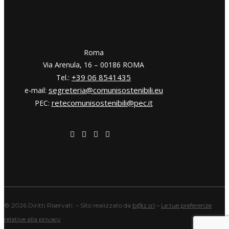
​​Roma
Via Arenula, 16 – 00186 ROMA
+39 06 8541435
Tel.:
segreteria@comunisostenibili.eu
e-mail:
retecomunisostenibili@pec.it
PEC:
©
2026 Diritti Riservati. – Sito realizzato da
b@z srl
–
Le tue preferenze
relative alla privacy