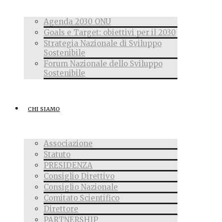
Agenda 2030 ONU
Goals e Target: obiettivi per il 2030
Strategia Nazionale di Sviluppo
Sostenibile
Forum Nazionale dello Sviluppo
Sostenibile
CHI SIAMO
Associazione
Statuto
PRESIDENZA
Consiglio Direttivo
Consiglio Nazionale
Comitato Scientifico
Direttore
PARTNERSHIP