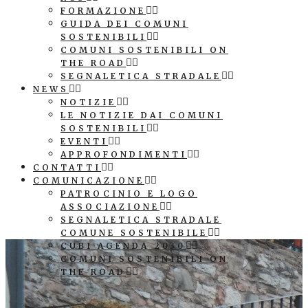
FORMAZIONE
GUIDA DEI COMUNI
SOSTENIBILI
COMUNI SOSTENIBILI ON
THE ROAD
SEGNALETICA STRADALE
NEWS
NOTIZIE
LE NOTIZIE DAI COMUNI
SOSTENIBILI
EVENTI
APPROFONDIMENTI
CONTATTI
COMUNICAZIONE
PATROCINIO E LOGO
ASSOCIAZIONE
SEGNALETICA STRADALE
COMUNE SOSTENIBILE
CUBI AGENDA 2030
COMUNI SOSTENIBILI ON
THE ROAD