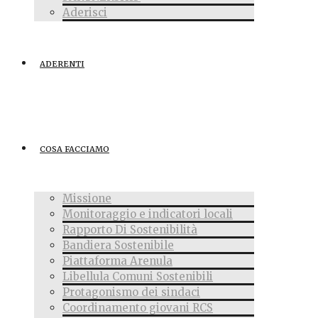
Aderisci
ADERENTI
COSA FACCIAMO
Missione
Monitoraggio e indicatori locali
Rapporto Di Sostenibilità
Bandiera Sostenibile
Piattaforma Arenula
Libellula Comuni Sostenibili
Protagonismo dei sindaci
Coordinamento giovani RCS