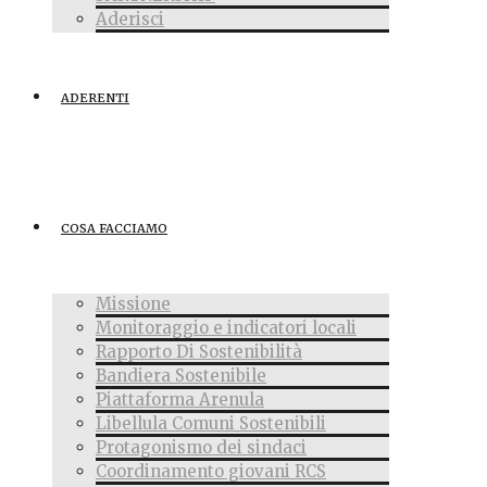
Aderisci
ADERENTI
COSA FACCIAMO
Missione
Monitoraggio e indicatori locali
Rapporto Di Sostenibilità
Bandiera Sostenibile
Piattaforma Arenula
Libellula Comuni Sostenibili
Protagonismo dei sindaci
Coordinamento giovani RCS