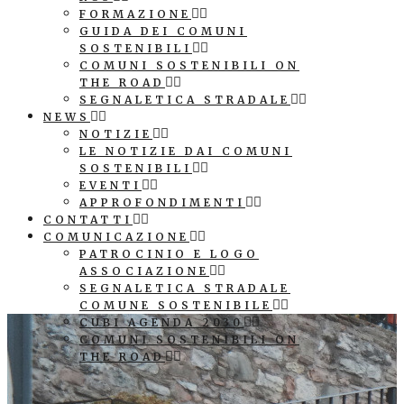
FORMAZIONE
GUIDA DEI COMUNI
SOSTENIBILI
COMUNI SOSTENIBILI ON
THE ROAD
SEGNALETICA STRADALE
NEWS
NOTIZIE
LE NOTIZIE DAI COMUNI
SOSTENIBILI
EVENTI
APPROFONDIMENTI
CONTATTI
COMUNICAZIONE
PATROCINIO E LOGO
ASSOCIAZIONE
SEGNALETICA STRADALE
COMUNE SOSTENIBILE
CUBI AGENDA 2030
COMUNI SOSTENIBILI ON
THE ROAD