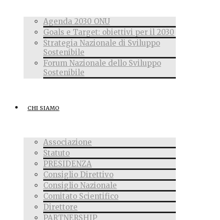
Agenda 2030 ONU
Goals e Target: obiettivi per il 2030
Strategia Nazionale di Sviluppo
Sostenibile
Forum Nazionale dello Sviluppo
Sostenibile
CHI SIAMO
Associazione
Statuto
PRESIDENZA
Consiglio Direttivo
Consiglio Nazionale
Comitato Scientifico
Direttore
PARTNERSHIP