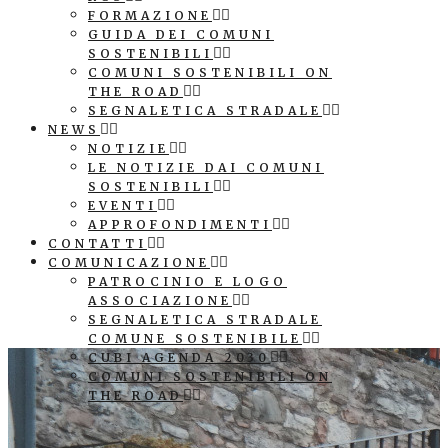
FORMAZIONE
GUIDA DEI COMUNI
SOSTENIBILI
COMUNI SOSTENIBILI ON
THE ROAD
SEGNALETICA STRADALE
NEWS
NOTIZIE
LE NOTIZIE DAI COMUNI
SOSTENIBILI
EVENTI
APPROFONDIMENTI
CONTATTI
COMUNICAZIONE
PATROCINIO E LOGO
ASSOCIAZIONE
SEGNALETICA STRADALE
COMUNE SOSTENIBILE
CUBI AGENDA 2030
COMUNI SOSTENIBILI ON
THE ROAD