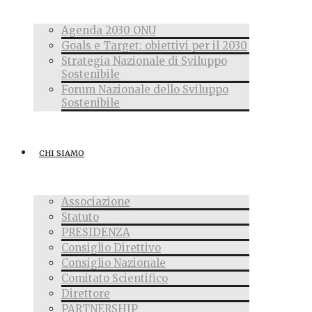
Agenda 2030 ONU
Goals e Target: obiettivi per il 2030
Strategia Nazionale di Sviluppo
Sostenibile
Forum Nazionale dello Sviluppo
Sostenibile
CHI SIAMO
Associazione
Statuto
PRESIDENZA
Consiglio Direttivo
Consiglio Nazionale
Comitato Scientifico
Direttore
PARTNERSHIP