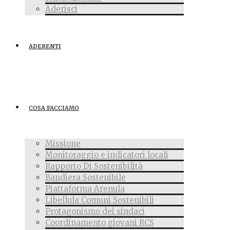
Aderisci
ADERENTI
COSA FACCIAMO
Missione
Monitoraggio e indicatori locali
Rapporto Di Sostenibilità
Bandiera Sostenibile
Piattaforma Arenula
Libellula Comuni Sostenibili
Protagonismo dei sindaci
Coordinamento giovani RCS