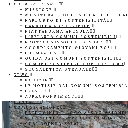
COSA FACCIAMO
MISSIONE
MONITORAGGIO E INDICATORI LOCA
RAPPORTO DI SOSTENIBILITÀ
BANDIERA SOSTENIBILE
PIATTAFORMA ARENULA
LIBELLULA COMUNI SOSTENIBILI
PROTAGONISMO DEI SINDACI
COORDINAMENTO GIOVANI RCS
FORMAZIONE
GUIDA DEI COMUNI SOSTENIBILI
COMUNI SOSTENIBILI ON THE ROAD
SEGNALETICA STRADALE
NEWS
NOTIZIE
LE NOTIZIE DAI COMUNI SOSTENIBIL
EVENTI
APPROFONDIMENTI
CONTATTI
COMUNICAZIONE
PATROCINIO E LOGO ASSOCIAZIONE
SEGNALETICA STRADALE COMUNE SO
CUBI AGENDA 2030