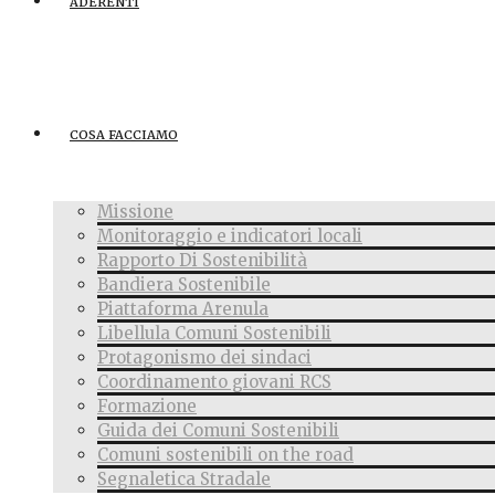
ADERENTI
COSA FACCIAMO
Missione
Monitoraggio e indicatori locali
Rapporto Di Sostenibilità
Bandiera Sostenibile
Piattaforma Arenula
Libellula Comuni Sostenibili
Protagonismo dei sindaci
Coordinamento giovani RCS
Formazione
Guida dei Comuni Sostenibili
Comuni sostenibili on the road
Segnaletica Stradale