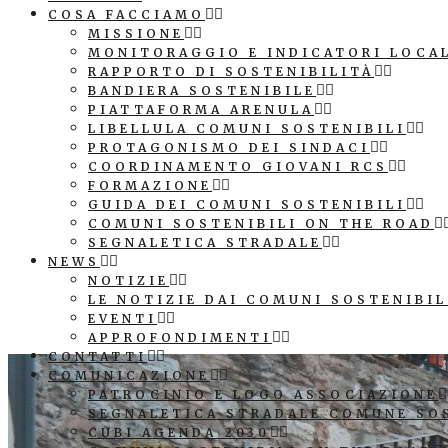
COSA FACCIAMO
MISSIONE
MONITORAGGIO E INDICATORI LOCA
RAPPORTO DI SOSTENIBILITÀ
BANDIERA SOSTENIBILE
PIATTAFORMA ARENULA
LIBELLULA COMUNI SOSTENIBILI
PROTAGONISMO DEI SINDACI
COORDINAMENTO GIOVANI RCS
FORMAZIONE
GUIDA DEI COMUNI SOSTENIBILI
COMUNI SOSTENIBILI ON THE ROAD
SEGNALETICA STRADALE
NEWS
NOTIZIE
LE NOTIZIE DAI COMUNI SOSTENIBIL
EVENTI
APPROFONDIMENTI
CONTATTI
COMUNICAZIONE
PATROCINIO E LOGO ASSOCIAZIONE
SEGNALETICA STRADALE COMUNE SO
CUBI AGENDA 2030