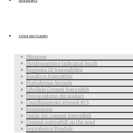
ADERENTI
COSA FACCIAMO
Missione
Monitoraggio e indicatori locali
Rapporto Di Sostenibilità
Bandiera Sostenibile
Piattaforma Arenula
Libellula Comuni Sostenibili
Protagonismo dei sindaci
Coordinamento giovani RCS
Formazione
Guida dei Comuni Sostenibili
Comuni sostenibili on the road
Segnaletica Stradale