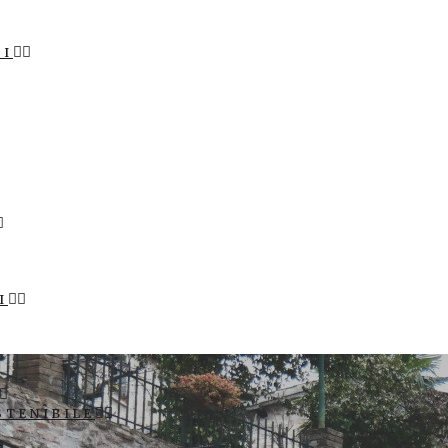
LI
I
STENIBILE