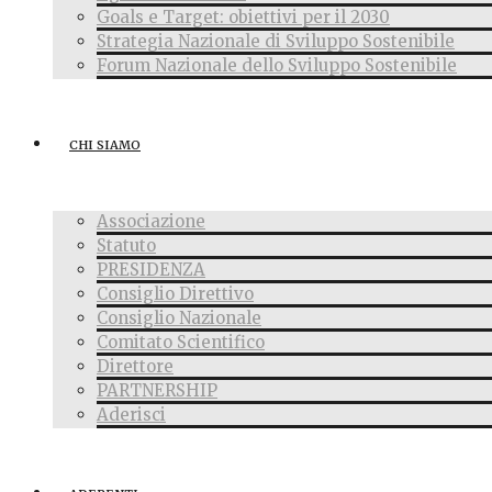
Goals e Target: obiettivi per il 2030
Strategia Nazionale di Sviluppo Sostenibile
Forum Nazionale dello Sviluppo Sostenibile
CHI SIAMO
Associazione
Statuto
PRESIDENZA
Consiglio Direttivo
Consiglio Nazionale
Comitato Scientifico
Direttore
PARTNERSHIP
Aderisci