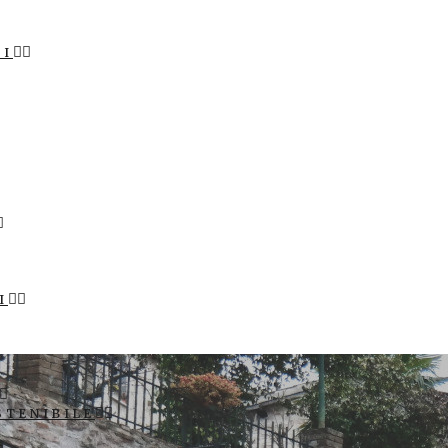
LI
I
STENIBILE