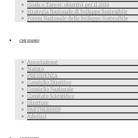
Goals e Target: obiettivi per il 2030
Strategia Nazionale di Sviluppo Sostenibile
Forum Nazionale dello Sviluppo Sostenibile
CHI SIAMO
Associazione
Statuto
PRESIDENZA
Consiglio Direttivo
Consiglio Nazionale
Comitato Scientifico
Direttore
PARTNERSHIP
Aderisci