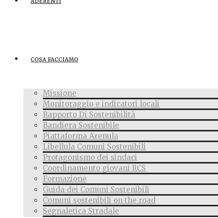
ADERENTI
COSA FACCIAMO
Missione
Monitoraggio e indicatori locali
Rapporto Di Sostenibilità
Bandiera Sostenibile
Piattaforma Arenula
Libellula Comuni Sostenibili
Protagonismo dei sindaci
Coordinamento giovani RCS
Formazione
Guida dei Comuni Sostenibili
Comuni sostenibili on the road
Segnaletica Stradale