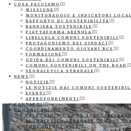
COSA FACCIAMO
MISSIONE
MONITORAGGIO E INDICATORI LOCA
RAPPORTO DI SOSTENIBILITÀ
BANDIERA SOSTENIBILE
PIATTAFORMA ARENULA
LIBELLULA COMUNI SOSTENIBILI
PROTAGONISMO DEI SINDACI
COORDINAMENTO GIOVANI RCS
FORMAZIONE
GUIDA DEI COMUNI SOSTENIBILI
COMUNI SOSTENIBILI ON THE ROAD
SEGNALETICA STRADALE
NEWS
NOTIZIE
LE NOTIZIE DAI COMUNI SOSTENIBIL
EVENTI
APPROFONDIMENTI
CONTATTI
COMUNICAZIONE
PATROCINIO E LOGO ASSOCIAZIONE
SEGNALETICA STRADALE COMUNE SO
CUBI AGENDA 2030