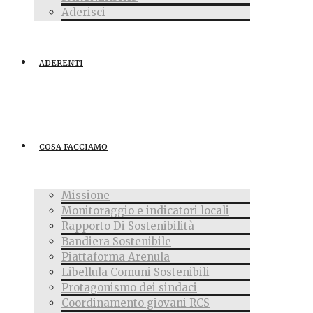
Aderisci
ADERENTI
COSA FACCIAMO
Missione
Monitoraggio e indicatori locali
Rapporto Di Sostenibilità
Bandiera Sostenibile
Piattaforma Arenula
Libellula Comuni Sostenibili
Protagonismo dei sindaci
Coordinamento giovani RCS