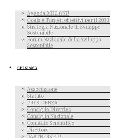
Agenda 2030 ONU
Goals e Target: obiettivi per il 2030
Strategia Nazionale di Sviluppo
Sostenibile
Forum Nazionale dello Sviluppo
Sostenibile
CHI SIAMO
Associazione
Statuto
PRESIDENZA
Consiglio Direttivo
Consiglio Nazionale
Comitato Scientifico
Direttore
PARTNERSHIP