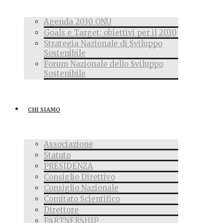
Agenda 2030 ONU
Goals e Target: obiettivi per il 2030
Strategia Nazionale di Sviluppo
Sostenibile
Forum Nazionale dello Sviluppo
Sostenibile
CHI SIAMO
Associazione
Statuto
PRESIDENZA
Consiglio Direttivo
Consiglio Nazionale
Comitato Scientifico
Direttore
PARTNERSHIP