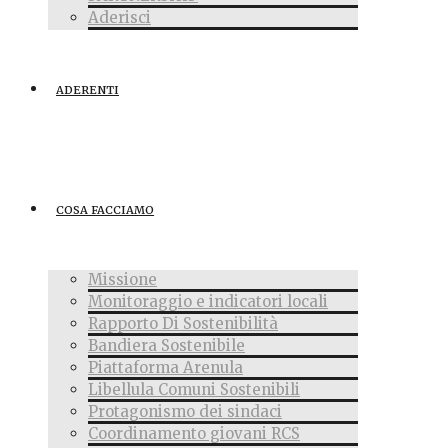
Aderisci
ADERENTI
COSA FACCIAMO
Missione
Monitoraggio e indicatori locali
Rapporto Di Sostenibilità
Bandiera Sostenibile
Piattaforma Arenula
Libellula Comuni Sostenibili
Protagonismo dei sindaci
Coordinamento giovani RCS