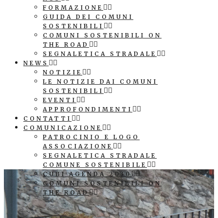
FORMAZIONE
GUIDA DEI COMUNI
SOSTENIBILI
COMUNI SOSTENIBILI ON
THE ROAD
SEGNALETICA STRADALE
NEWS
NOTIZIE
LE NOTIZIE DAI COMUNI
SOSTENIBILI
EVENTI
APPROFONDIMENTI
CONTATTI
COMUNICAZIONE
PATROCINIO E LOGO
ASSOCIAZIONE
SEGNALETICA STRADALE
COMUNE SOSTENIBILE
CUBI AGENDA 2030
COMUNI SOSTENIBILI ON
THE ROAD