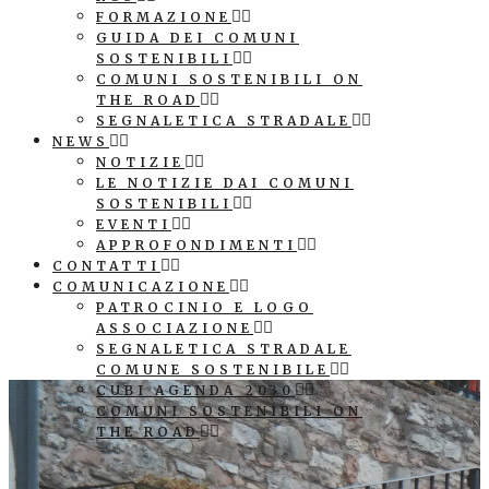
FORMAZIONE
GUIDA DEI COMUNI
SOSTENIBILI
COMUNI SOSTENIBILI ON
THE ROAD
SEGNALETICA STRADALE
NEWS
NOTIZIE
LE NOTIZIE DAI COMUNI
SOSTENIBILI
EVENTI
APPROFONDIMENTI
CONTATTI
COMUNICAZIONE
PATROCINIO E LOGO
ASSOCIAZIONE
SEGNALETICA STRADALE
COMUNE SOSTENIBILE
CUBI AGENDA 2030
COMUNI SOSTENIBILI ON
THE ROAD