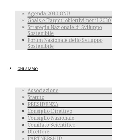
Agenda 2030 ONU
Goals e Target: obiettivi per il 2030
Strategia Nazionale di Sviluppo
Sostenibile
Forum Nazionale dello Sviluppo
Sostenibile
CHI SIAMO
Associazione
Statuto
PRESIDENZA
Consiglio Direttivo
Consiglio Nazionale
Comitato Scientifico
Direttore
PARTNERSHIP