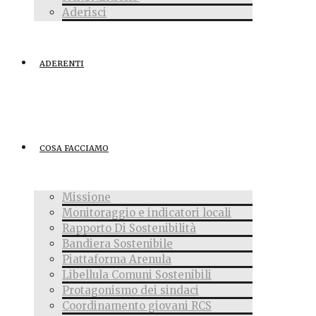
Aderisci
ADERENTI
COSA FACCIAMO
Missione
Monitoraggio e indicatori locali
Rapporto Di Sostenibilità
Bandiera Sostenibile
Piattaforma Arenula
Libellula Comuni Sostenibili
Protagonismo dei sindaci
Coordinamento giovani RCS