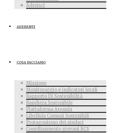
Aderisci
ADERENTI
COSA FACCIAMO
Missione
Monitoraggio e indicatori locali
Rapporto Di Sostenibilità
Bandiera Sostenibile
Piattaforma Arenula
Libellula Comuni Sostenibili
Protagonismo dei sindaci
Coordinamento giovani RCS