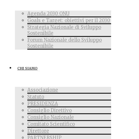
Agenda 2030 ONU
Goals e Target: obiettivi per il 2030
Strategia Nazionale di Sviluppo
Sostenibile
Forum Nazionale dello Sviluppo
Sostenibile
CHI SIAMO
Associazione
Statuto
PRESIDENZA
Consiglio Direttivo
Consiglio Nazionale
Comitato Scientifico
Direttore
PARTNERSHIP