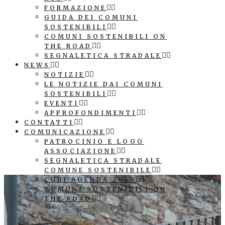
FORMAZIONE
GUIDA DEI COMUNI
SOSTENIBILI
COMUNI SOSTENIBILI ON
THE ROAD
SEGNALETICA STRADALE
NEWS
NOTIZIE
LE NOTIZIE DAI COMUNI
SOSTENIBILI
EVENTI
APPROFONDIMENTI
CONTATTI
COMUNICAZIONE
PATROCINIO E LOGO
ASSOCIAZIONE
SEGNALETICA STRADALE
COMUNE SOSTENIBILE
CUBI AGENDA 2030
COMUNI SOSTENIBILI ON
THE ROAD