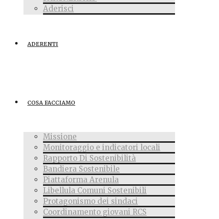
Aderisci
ADERENTI
COSA FACCIAMO
Missione
Monitoraggio e indicatori locali
Rapporto Di Sostenibilità
Bandiera Sostenibile
Piattaforma Arenula
Libellula Comuni Sostenibili
Protagonismo dei sindaci
Coordinamento giovani RCS