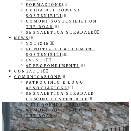
FORMAZIONE
GUIDA DEI COMUNI
SOSTENIBILI
COMUNI SOSTENIBILI ON
THE ROAD
SEGNALETICA STRADALE
NEWS
NOTIZIE
LE NOTIZIE DAI COMUNI
SOSTENIBILI
EVENTI
APPROFONDIMENTI
CONTATTI
COMUNICAZIONE
PATROCINIO E LOGO
ASSOCIAZIONE
SEGNALETICA STRADALE
COMUNE SOSTENIBILE
CUBI AGENDA 2030
COMUNI SOSTENIBILI ON
THE ROAD