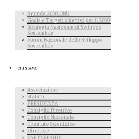
Agenda 2030 ONU
Goals e Target: obiettivi per il 2030
Strategia Nazionale di Sviluppo
Sostenibile
Forum Nazionale dello Sviluppo
Sostenibile
CHI SIAMO
Associazione
Statuto
PRESIDENZA
Consiglio Direttivo
Consiglio Nazionale
Comitato Scientifico
Direttore
PARTNERSHIP