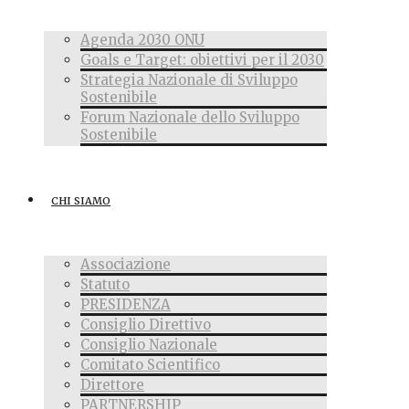
Agenda 2030 ONU
Goals e Target: obiettivi per il 2030
Strategia Nazionale di Sviluppo
Sostenibile
Forum Nazionale dello Sviluppo
Sostenibile
CHI SIAMO
Associazione
Statuto
PRESIDENZA
Consiglio Direttivo
Consiglio Nazionale
Comitato Scientifico
Direttore
PARTNERSHIP