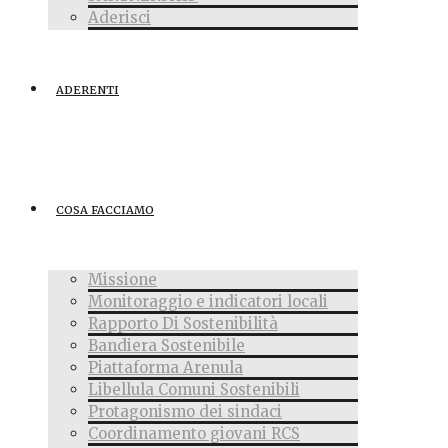
Aderisci
ADERENTI
COSA FACCIAMO
Missione
Monitoraggio e indicatori locali
Rapporto Di Sostenibilità
Bandiera Sostenibile
Piattaforma Arenula
Libellula Comuni Sostenibili
Protagonismo dei sindaci
Coordinamento giovani RCS