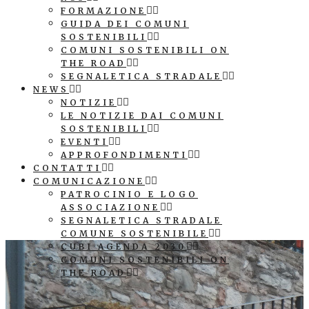
FORMAZIONE
GUIDA DEI COMUNI
SOSTENIBILI
COMUNI SOSTENIBILI ON
THE ROAD
SEGNALETICA STRADALE
NEWS
NOTIZIE
LE NOTIZIE DAI COMUNI
SOSTENIBILI
EVENTI
APPROFONDIMENTI
CONTATTI
COMUNICAZIONE
PATROCINIO E LOGO
ASSOCIAZIONE
SEGNALETICA STRADALE
COMUNE SOSTENIBILE
CUBI AGENDA 2030
COMUNI SOSTENIBILI ON
THE ROAD