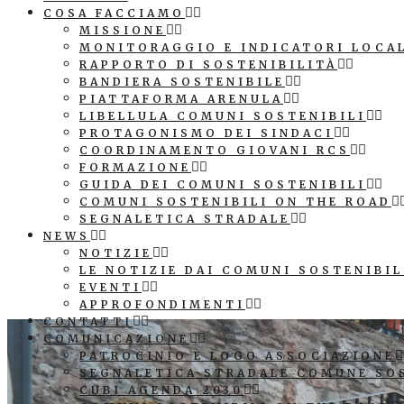
COSA FACCIAMO
MISSIONE
MONITORAGGIO E INDICATORI LOCA
RAPPORTO DI SOSTENIBILITÀ
BANDIERA SOSTENIBILE
PIATTAFORMA ARENULA
LIBELLULA COMUNI SOSTENIBILI
PROTAGONISMO DEI SINDACI
COORDINAMENTO GIOVANI RCS
FORMAZIONE
GUIDA DEI COMUNI SOSTENIBILI
COMUNI SOSTENIBILI ON THE ROAD
SEGNALETICA STRADALE
NEWS
NOTIZIE
LE NOTIZIE DAI COMUNI SOSTENIBIL
EVENTI
APPROFONDIMENTI
CONTATTI
COMUNICAZIONE
PATROCINIO E LOGO ASSOCIAZIONE
SEGNALETICA STRADALE COMUNE SO
CUBI AGENDA 2030