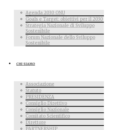
Agenda 2030 ONU
Goals e Target: obiettivi per il 2030
Strategia Nazionale di Sviluppo
Sostenibile
Forum Nazionale dello Sviluppo
Sostenibile
CHI SIAMO
Associazione
Statuto
PRESIDENZA
Consiglio Direttivo
Consiglio Nazionale
Comitato Scientifico
Direttore
PARTNERSHIP