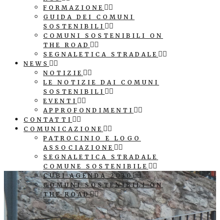
FORMAZIONE
GUIDA DEI COMUNI
SOSTENIBILI
COMUNI SOSTENIBILI ON
THE ROAD
SEGNALETICA STRADALE
NEWS
NOTIZIE
LE NOTIZIE DAI COMUNI
SOSTENIBILI
EVENTI
APPROFONDIMENTI
CONTATTI
COMUNICAZIONE
PATROCINIO E LOGO
ASSOCIAZIONE
SEGNALETICA STRADALE
COMUNE SOSTENIBILE
CUBI AGENDA 2030
COMUNI SOSTENIBILI ON
THE ROAD