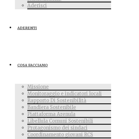
Aderisci
ADERENTI
COSA FACCIAMO
Missione
Monitoraggio e indicatori locali
Rapporto Di Sostenibilità
Bandiera Sostenibile
Piattaforma Arenula
Libellula Comuni Sostenibili
Protagonismo dei sindaci
Coordinamento giovani RCS