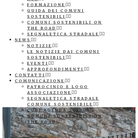
FORMAZIONE
GUIDA DEI COMUNI
SOSTENIBILI
COMUNI SOSTENIBILI ON
THE ROAD
SEGNALETICA STRADALE
NEWS
NOTIZIE
LE NOTIZIE DAI COMUNI
SOSTENIBILI
EVENTI
APPROFONDIMENTI
CONTATTI
COMUNICAZIONE
PATROCINIO E LOGO
ASSOCIAZIONE
SEGNALETICA STRADALE
COMUNE SOSTENIBILE
CUBI AGENDA 2030
COMUNI SOSTENIBILI ON
THE ROAD