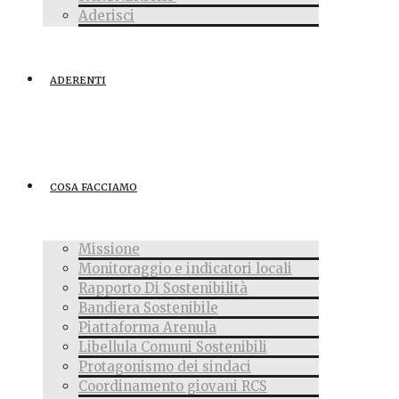
Aderisci
ADERENTI
COSA FACCIAMO
Missione
Monitoraggio e indicatori locali
Rapporto Di Sostenibilità
Bandiera Sostenibile
Piattaforma Arenula
Libellula Comuni Sostenibili
Protagonismo dei sindaci
Coordinamento giovani RCS