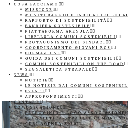
COSA FACCIAMO
MISSIONE
MONITORAGGIO E INDICATORI LOCA
RAPPORTO DI SOSTENIBILITÀ
BANDIERA SOSTENIBILE
PIATTAFORMA ARENULA
LIBELLULA COMUNI SOSTENIBILI
PROTAGONISMO DEI SINDACI
COORDINAMENTO GIOVANI RCS
FORMAZIONE
GUIDA DEI COMUNI SOSTENIBILI
COMUNI SOSTENIBILI ON THE ROAD
SEGNALETICA STRADALE
NEWS
NOTIZIE
LE NOTIZIE DAI COMUNI SOSTENIBIL
EVENTI
APPROFONDIMENTI
CONTATTI
COMUNICAZIONE
PATROCINIO E LOGO ASSOCIAZIONE
SEGNALETICA STRADALE COMUNE SO
CUBI AGENDA 2030