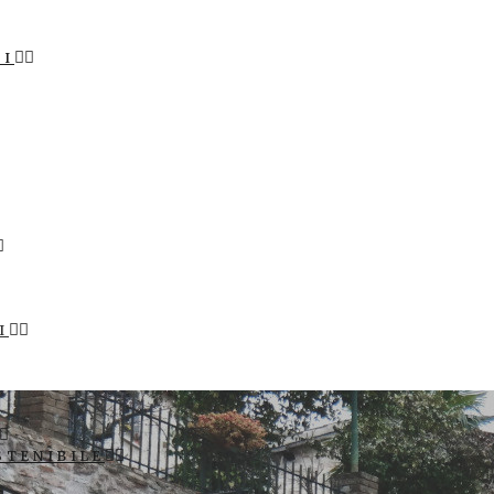
LI
I
STENIBILE