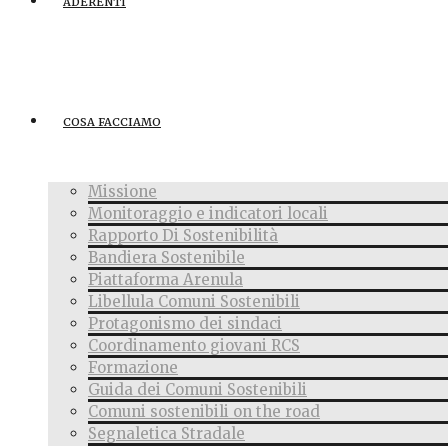
ADERENTI
COSA FACCIAMO
Missione
Monitoraggio e indicatori locali
Rapporto Di Sostenibilità
Bandiera Sostenibile
Piattaforma Arenula
Libellula Comuni Sostenibili
Protagonismo dei sindaci
Coordinamento giovani RCS
Formazione
Guida dei Comuni Sostenibili
Comuni sostenibili on the road
Segnaletica Stradale