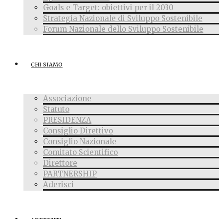
Goals e Target: obiettivi per il 2030
Strategia Nazionale di Sviluppo Sostenibile
Forum Nazionale dello Sviluppo Sostenibile
CHI SIAMO
Associazione
Statuto
PRESIDENZA
Consiglio Direttivo
Consiglio Nazionale
Comitato Scientifico
Direttore
PARTNERSHIP
Aderisci