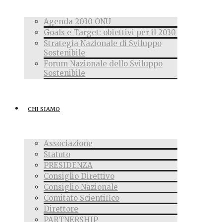
Agenda 2030 ONU
Goals e Target: obiettivi per il 2030
Strategia Nazionale di Sviluppo
Sostenibile
Forum Nazionale dello Sviluppo
Sostenibile
CHI SIAMO
Associazione
Statuto
PRESIDENZA
Consiglio Direttivo
Consiglio Nazionale
Comitato Scientifico
Direttore
PARTNERSHIP