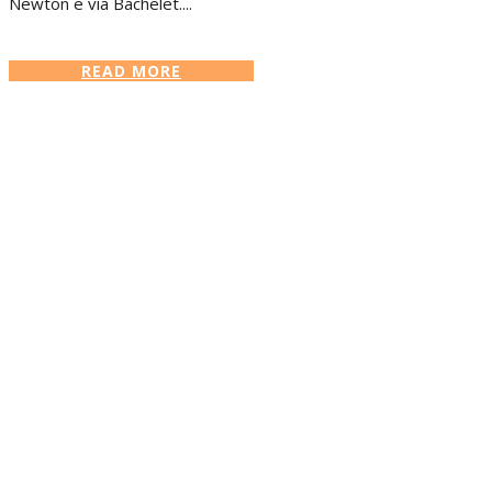
Newton e via Bachelet....
READ MORE