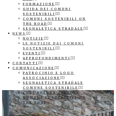
FORMAZIONE
GUIDA DEI COMUNI
SOSTENIBILI
COMUNI SOSTENIBILI ON
THE ROAD
SEGNALETICA STRADALE
NEWS
NOTIZIE
LE NOTIZIE DAI COMUNI
SOSTENIBILI
EVENTI
APPROFONDIMENTI
CONTATTI
COMUNICAZIONE
PATROCINIO E LOGO
ASSOCIAZIONE
SEGNALETICA STRADALE
COMUNE SOSTENIBILE
CUBI AGENDA 2030
COMUNI SOSTENIBILI ON
THE ROAD