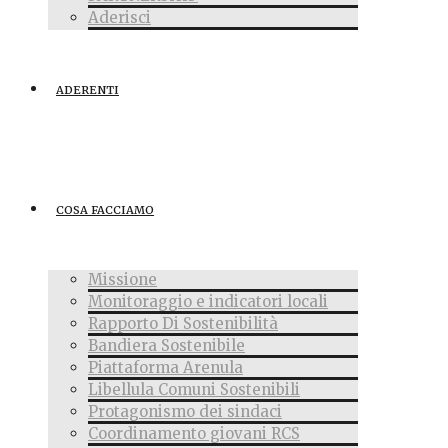
Aderisci
ADERENTI
COSA FACCIAMO
Missione
Monitoraggio e indicatori locali
Rapporto Di Sostenibilità
Bandiera Sostenibile
Piattaforma Arenula
Libellula Comuni Sostenibili
Protagonismo dei sindaci
Coordinamento giovani RCS