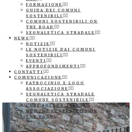
FORMAZIONE
GUIDA DEI COMUNI
SOSTENIBILI
COMUNI SOSTENIBILI ON
THE ROAD
SEGNALETICA STRADALE
NEWS
NOTIZIE
LE NOTIZIE DAI COMUNI
SOSTENIBILI
EVENTI
APPROFONDIMENTI
CONTATTI
COMUNICAZIONE
PATROCINIO E LOGO
ASSOCIAZIONE
SEGNALETICA STRADALE
COMUNE SOSTENIBILE
CUBI AGENDA 2030
COMUNI SOSTENIBILI ON
THE ROAD