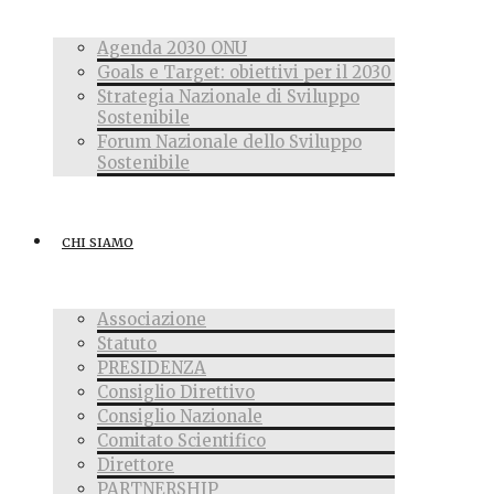
Agenda 2030 ONU
Goals e Target: obiettivi per il 2030
Strategia Nazionale di Sviluppo
Sostenibile
Forum Nazionale dello Sviluppo
Sostenibile
CHI SIAMO
Associazione
Statuto
PRESIDENZA
Consiglio Direttivo
Consiglio Nazionale
Comitato Scientifico
Direttore
PARTNERSHIP