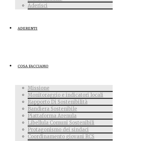
Aderisci
ADERENTI
COSA FACCIAMO
Missione
Monitoraggio e indicatori locali
Rapporto Di Sostenibilità
Bandiera Sostenibile
Piattaforma Arenula
Libellula Comuni Sostenibili
Protagonismo dei sindaci
Coordinamento giovani RCS