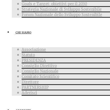
Goals e Target: obiettivi per il 2030
Strategia Nazionale di Sviluppo Sostenibile
Forum Nazionale dello Sviluppo Sostenibile
CHI SIAMO
Associazione
Statuto
PRESIDENZA
Consiglio Direttivo
Consiglio Nazionale
Comitato Scientifico
Direttore
PARTNERSHIP
Aderisci