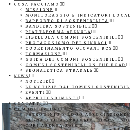
COSA FACCIAMO
MISSIONE
MONITORAGGIO E INDICATORI LOCA
RAPPORTO DI SOSTENIBILITÀ
BANDIERA SOSTENIBILE
PIATTAFORMA ARENULA
LIBELLULA COMUNI SOSTENIBILI
PROTAGONISMO DEI SINDACI
COORDINAMENTO GIOVANI RCS
FORMAZIONE
GUIDA DEI COMUNI SOSTENIBILI
COMUNI SOSTENIBILI ON THE ROAD
SEGNALETICA STRADALE
NEWS
NOTIZIE
LE NOTIZIE DAI COMUNI SOSTENIBIL
EVENTI
APPROFONDIMENTI
CONTATTI
COMUNICAZIONE
PATROCINIO E LOGO ASSOCIAZIONE
SEGNALETICA STRADALE COMUNE SO
CUBI AGENDA 2030