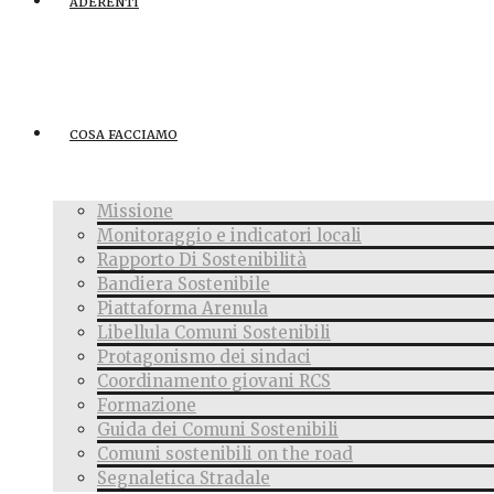
ADERENTI
COSA FACCIAMO
Missione
Monitoraggio e indicatori locali
Rapporto Di Sostenibilità
Bandiera Sostenibile
Piattaforma Arenula
Libellula Comuni Sostenibili
Protagonismo dei sindaci
Coordinamento giovani RCS
Formazione
Guida dei Comuni Sostenibili
Comuni sostenibili on the road
Segnaletica Stradale