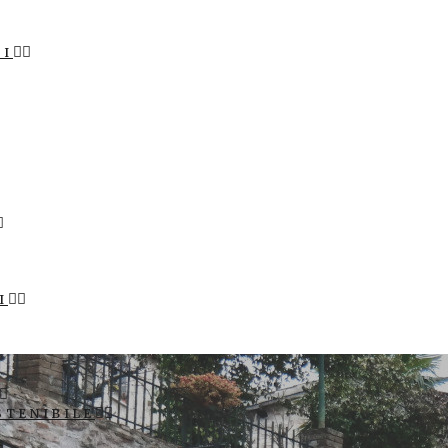
LI
I
STENIBILE