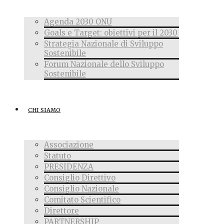
Agenda 2030 ONU
Goals e Target: obiettivi per il 2030
Strategia Nazionale di Sviluppo
Sostenibile
Forum Nazionale dello Sviluppo
Sostenibile
CHI SIAMO
Associazione
Statuto
PRESIDENZA
Consiglio Direttivo
Consiglio Nazionale
Comitato Scientifico
Direttore
PARTNERSHIP