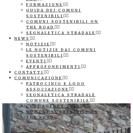
FORMAZIONE
GUIDA DEI COMUNI
SOSTENIBILI
COMUNI SOSTENIBILI ON
THE ROAD
SEGNALETICA STRADALE
NEWS
NOTIZIE
LE NOTIZIE DAI COMUNI
SOSTENIBILI
EVENTI
APPROFONDIMENTI
CONTATTI
COMUNICAZIONE
PATROCINIO E LOGO
ASSOCIAZIONE
SEGNALETICA STRADALE
COMUNE SOSTENIBILE
CUBI AGENDA 2030
COMUNI SOSTENIBILI ON
THE ROAD