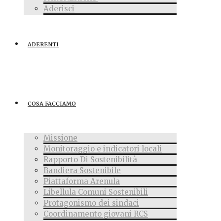
Aderisci
ADERENTI
COSA FACCIAMO
Missione
Monitoraggio e indicatori locali
Rapporto Di Sostenibilità
Bandiera Sostenibile
Piattaforma Arenula
Libellula Comuni Sostenibili
Protagonismo dei sindaci
Coordinamento giovani RCS