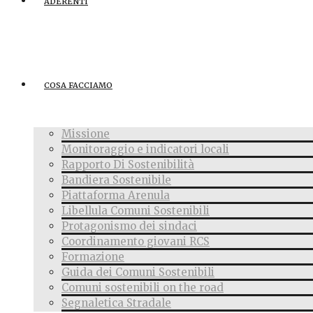
ADERENTI
COSA FACCIAMO
Missione
Monitoraggio e indicatori locali
Rapporto Di Sostenibilità
Bandiera Sostenibile
Piattaforma Arenula
Libellula Comuni Sostenibili
Protagonismo dei sindaci
Coordinamento giovani RCS
Formazione
Guida dei Comuni Sostenibili
Comuni sostenibili on the road
Segnaletica Stradale