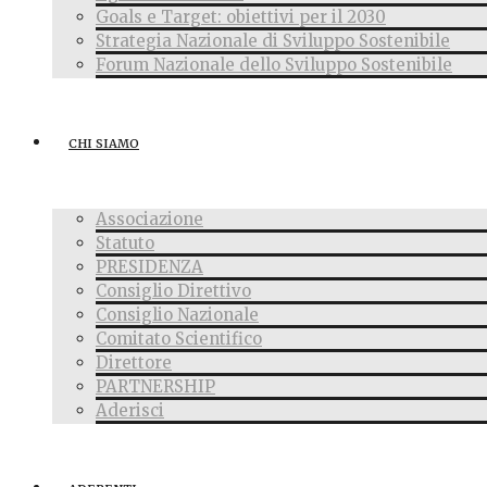
Goals e Target: obiettivi per il 2030
Strategia Nazionale di Sviluppo Sostenibile
Forum Nazionale dello Sviluppo Sostenibile
CHI SIAMO
Associazione
Statuto
PRESIDENZA
Consiglio Direttivo
Consiglio Nazionale
Comitato Scientifico
Direttore
PARTNERSHIP
Aderisci