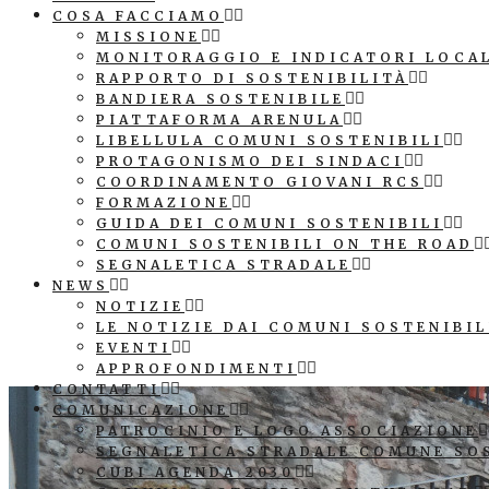
COSA FACCIAMO
MISSIONE
MONITORAGGIO E INDICATORI LOCA
RAPPORTO DI SOSTENIBILITÀ
BANDIERA SOSTENIBILE
PIATTAFORMA ARENULA
LIBELLULA COMUNI SOSTENIBILI
PROTAGONISMO DEI SINDACI
COORDINAMENTO GIOVANI RCS
FORMAZIONE
GUIDA DEI COMUNI SOSTENIBILI
COMUNI SOSTENIBILI ON THE ROAD
SEGNALETICA STRADALE
NEWS
NOTIZIE
LE NOTIZIE DAI COMUNI SOSTENIBIL
EVENTI
APPROFONDIMENTI
CONTATTI
COMUNICAZIONE
PATROCINIO E LOGO ASSOCIAZIONE
SEGNALETICA STRADALE COMUNE SO
CUBI AGENDA 2030