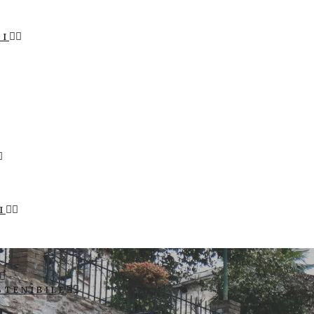
LI
I
STENIBILE