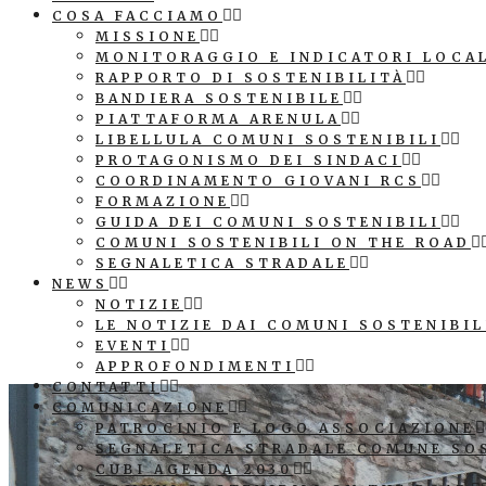
COSA FACCIAMO
MISSIONE
MONITORAGGIO E INDICATORI LOCA
RAPPORTO DI SOSTENIBILITÀ
BANDIERA SOSTENIBILE
PIATTAFORMA ARENULA
LIBELLULA COMUNI SOSTENIBILI
PROTAGONISMO DEI SINDACI
COORDINAMENTO GIOVANI RCS
FORMAZIONE
GUIDA DEI COMUNI SOSTENIBILI
COMUNI SOSTENIBILI ON THE ROAD
SEGNALETICA STRADALE
NEWS
NOTIZIE
LE NOTIZIE DAI COMUNI SOSTENIBIL
EVENTI
APPROFONDIMENTI
CONTATTI
COMUNICAZIONE
PATROCINIO E LOGO ASSOCIAZIONE
SEGNALETICA STRADALE COMUNE SO
CUBI AGENDA 2030