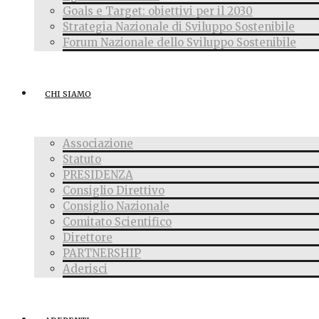
Goals e Target: obiettivi per il 2030
Strategia Nazionale di Sviluppo Sostenibile
Forum Nazionale dello Sviluppo Sostenibile
CHI SIAMO
Associazione
Statuto
PRESIDENZA
Consiglio Direttivo
Consiglio Nazionale
Comitato Scientifico
Direttore
PARTNERSHIP
Aderisci