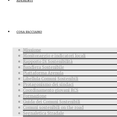
ADERENTI
COSA FACCIAMO
Missione
Monitoraggio e indicatori locali
Rapporto Di Sostenibilità
Bandiera Sostenibile
Piattaforma Arenula
Libellula Comuni Sostenibili
Protagonismo dei sindaci
Coordinamento giovani RCS
Formazione
Guida dei Comuni Sostenibili
Comuni sostenibili on the road
Segnaletica Stradale