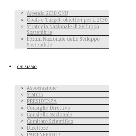
Agenda 2030 ONU
Goals e Target: obiettivi per il 2030
Strategia Nazionale di Sviluppo
Sostenibile
Forum Nazionale dello Sviluppo
Sostenibile
CHI SIAMO
Associazione
Statuto
PRESIDENZA
Consiglio Direttivo
Consiglio Nazionale
Comitato Scientifico
Direttore
PARTNERSHIP