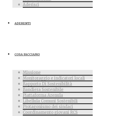
Aderisci
ADERENTI
COSA FACCIAMO
Missione
Monitoraggio e indicatori locali
Rapporto Di Sostenibilità
Bandiera Sostenibile
Piattaforma Arenula
Libellula Comuni Sostenibili
Protagonismo dei sindaci
Coordinamento giovani RCS