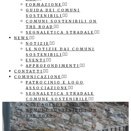
FORMAZIONE
GUIDA DEI COMUNI
SOSTENIBILI
COMUNI SOSTENIBILI ON
THE ROAD
SEGNALETICA STRADALE
NEWS
NOTIZIE
LE NOTIZIE DAI COMUNI
SOSTENIBILI
EVENTI
APPROFONDIMENTI
CONTATTI
COMUNICAZIONE
PATROCINIO E LOGO
ASSOCIAZIONE
SEGNALETICA STRADALE
COMUNE SOSTENIBILE
CUBI AGENDA 2030
COMUNI SOSTENIBILI ON
THE ROAD