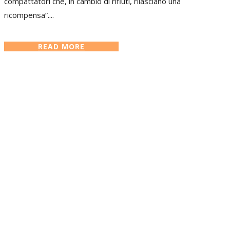
compattatori che, in cambio di rifiuti, rilasciano una
ricompensa”....
READ MORE