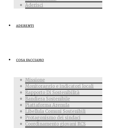
Aderisci
ADERENTI
COSA FACCIAMO
Missione
Monitoraggio e indicatori locali
Rapporto Di Sostenibilità
Bandiera Sostenibile
Piattaforma Arenula
Libellula Comuni Sostenibili
Protagonismo dei sindaci
Coordinamento giovani RCS