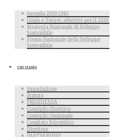
Agenda 2030 ONU
Goals e Target: obiettivi per il 2030
Strategia Nazionale di Sviluppo
Sostenibile
Forum Nazionale dello Sviluppo
Sostenibile
CHI SIAMO
Associazione
Statuto
PRESIDENZA
Consiglio Direttivo
Consiglio Nazionale
Comitato Scientifico
Direttore
PARTNERSHIP