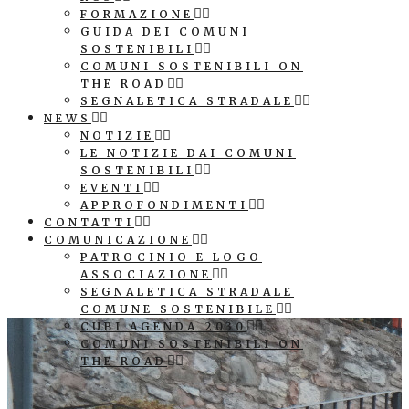
FORMAZIONE
GUIDA DEI COMUNI
SOSTENIBILI
COMUNI SOSTENIBILI ON
THE ROAD
SEGNALETICA STRADALE
NEWS
NOTIZIE
LE NOTIZIE DAI COMUNI
SOSTENIBILI
EVENTI
APPROFONDIMENTI
CONTATTI
COMUNICAZIONE
PATROCINIO E LOGO
ASSOCIAZIONE
SEGNALETICA STRADALE
COMUNE SOSTENIBILE
CUBI AGENDA 2030
COMUNI SOSTENIBILI ON
THE ROAD