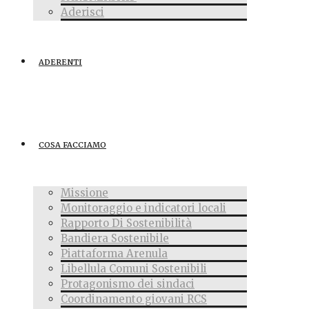
Aderisci
ADERENTI
COSA FACCIAMO
Missione
Monitoraggio e indicatori locali
Rapporto Di Sostenibilità
Bandiera Sostenibile
Piattaforma Arenula
Libellula Comuni Sostenibili
Protagonismo dei sindaci
Coordinamento giovani RCS