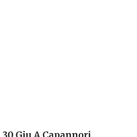
30 Giu
A Capannori