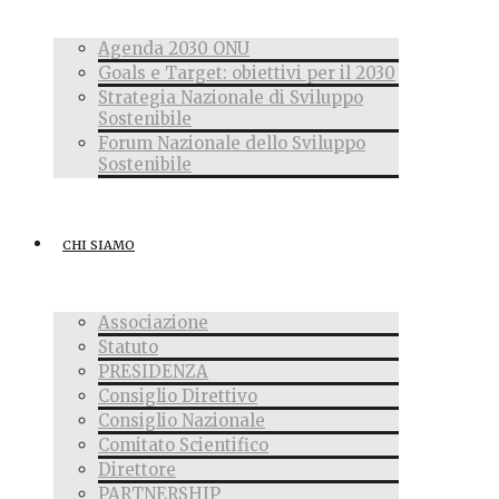
Agenda 2030 ONU
Goals e Target: obiettivi per il 2030
Strategia Nazionale di Sviluppo
Sostenibile
Forum Nazionale dello Sviluppo
Sostenibile
CHI SIAMO
Associazione
Statuto
PRESIDENZA
Consiglio Direttivo
Consiglio Nazionale
Comitato Scientifico
Direttore
PARTNERSHIP