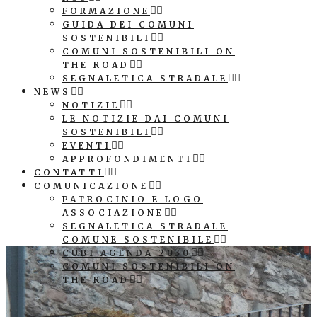
FORMAZIONE
GUIDA DEI COMUNI
SOSTENIBILI
COMUNI SOSTENIBILI ON
THE ROAD
SEGNALETICA STRADALE
NEWS
NOTIZIE
LE NOTIZIE DAI COMUNI
SOSTENIBILI
EVENTI
APPROFONDIMENTI
CONTATTI
COMUNICAZIONE
PATROCINIO E LOGO
ASSOCIAZIONE
SEGNALETICA STRADALE
COMUNE SOSTENIBILE
CUBI AGENDA 2030
COMUNI SOSTENIBILI ON
THE ROAD