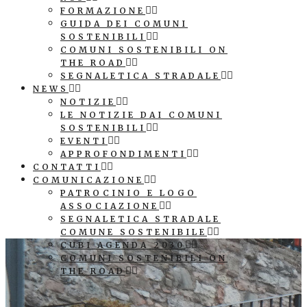
FORMAZIONE
GUIDA DEI COMUNI
SOSTENIBILI
COMUNI SOSTENIBILI ON
THE ROAD
SEGNALETICA STRADALE
NEWS
NOTIZIE
LE NOTIZIE DAI COMUNI
SOSTENIBILI
EVENTI
APPROFONDIMENTI
CONTATTI
COMUNICAZIONE
PATROCINIO E LOGO
ASSOCIAZIONE
SEGNALETICA STRADALE
COMUNE SOSTENIBILE
CUBI AGENDA 2030
COMUNI SOSTENIBILI ON
THE ROAD