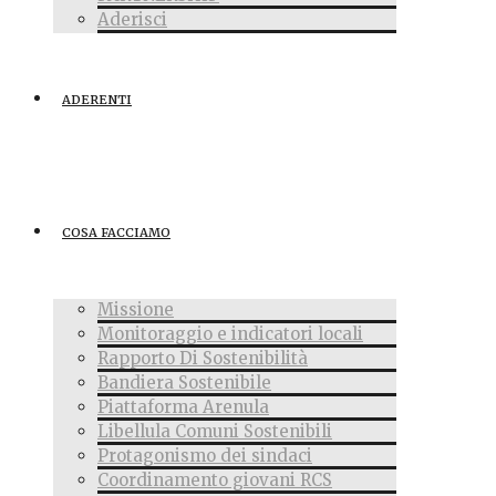
Aderisci
ADERENTI
COSA FACCIAMO
Missione
Monitoraggio e indicatori locali
Rapporto Di Sostenibilità
Bandiera Sostenibile
Piattaforma Arenula
Libellula Comuni Sostenibili
Protagonismo dei sindaci
Coordinamento giovani RCS