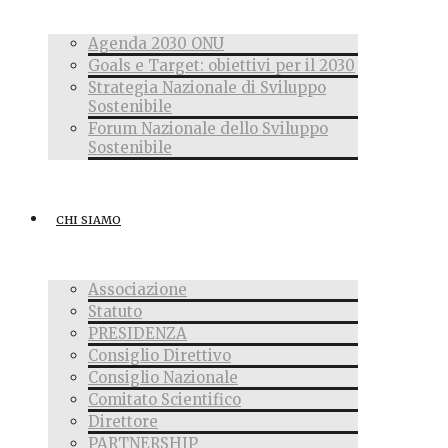
Agenda 2030 ONU
Goals e Target: obiettivi per il 2030
Strategia Nazionale di Sviluppo
Sostenibile
Forum Nazionale dello Sviluppo
Sostenibile
CHI SIAMO
Associazione
Statuto
PRESIDENZA
Consiglio Direttivo
Consiglio Nazionale
Comitato Scientifico
Direttore
PARTNERSHIP